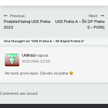
Navigace
Previous:
Next:
pro
Podzimní turnaj USK Praha
USK Praha A – ŠK DP Praha
příspěvek
2023
E – PORG
One thought on “
USK Praha A – SK Rapid Praha A
”
Uhliházi
napsal:
30.01.2024 (12:53)
No hurá, první repor. Dávám za jedna
Comments are closed.