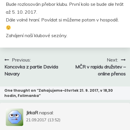
Bude rozlosován přebor klubu. První kolo se bude ale hrát
až 5. 10. 2017.
Dále volné hraní. Povídat si můžeme potom v hospodě.
Zahájení naší klubové sezóny.
Navigace
Previous:
Next:
pro
Koncovka z partie Davida
MČR v rapidu družstev –
příspěvek
Navary
online přenos
One thought on “
Zahajujeme-čtvrtek 21. 9. 2017, v 18,30
hodin, Folimanka
”
JirkaR
napsal:
21.09.2017 (13:52)