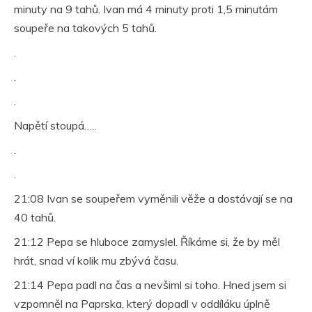
minuty na 9 tahů. Ivan má 4 minuty proti 1,5 minutám
soupeře na takových 5 tahů.
.
.
.
Napětí stoupá…..
.
.
21:08 Ivan se soupeřem vyměnili věže a dostávají se na
40 tahů.
21:12 Pepa se hluboce zamyslel. Říkáme si, že by měl
hrát, snad ví kolik mu zbývá času.
21:14 Pepa padl na čas a nevšiml si toho. Hned jsem si
vzpomněl na Paprska, který dopadl v oddíláku úplně