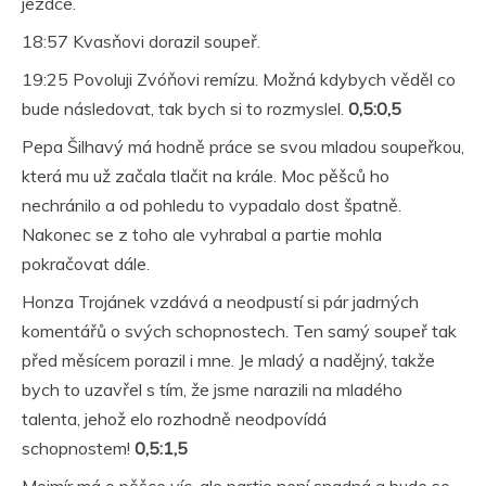
jezdce.
18:57 Kvasňovi dorazil soupeř.
19:25 Povoluji Zvóňovi remízu. Možná kdybych věděl co
bude následovat, tak bych si to rozmyslel.
0,5:0,5
Pepa Šilhavý má hodně práce se svou mladou soupeřkou,
která mu už začala tlačit na krále. Moc pěšců ho
nechránilo a od pohledu to vypadalo dost špatně.
Nakonec se z toho ale vyhrabal a partie mohla
pokračovat dále.
Honza Trojánek vzdává a neodpustí si pár jadrných
komentářů o svých schopnostech. Ten samý soupeř tak
před měsícem porazil i mne. Je mladý a nadějný, takže
bych to uzavřel s tím, že jsme narazili na mladého
talenta, jehož elo rozhodně neodpovídá
schopnostem!
0,5:1,5