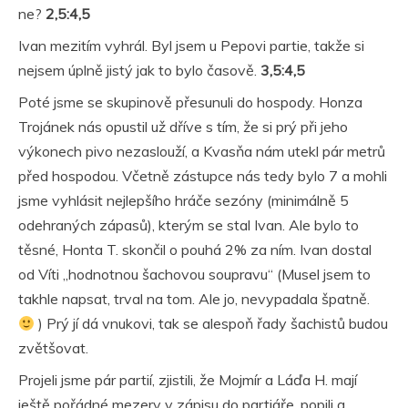
ne?
2,5:4,5
Ivan mezitím vyhrál. Byl jsem u Pepovi partie, takže si
nejsem úplně jistý jak to bylo časově.
3,5:4,5
Poté jsme se skupinově přesunuli do hospody. Honza
Trojánek nás opustil už dříve s tím, že si prý při jeho
výkonech pivo nezaslouží, a Kvasňa nám utekl pár metrů
před hospodou. Včetně zástupce nás tedy bylo 7 a mohli
jsme vyhlásit nejlepšího hráče sezóny (minimálně 5
odehraných zápasů), kterým se stal Ivan. Ale bylo to
těsné, Honta T. skončil o pouhá 2% za ním. Ivan dostal
od Víti „hodnotnou šachovou soupravu“ (Musel jsem to
takhle napsat, trval na tom. Ale jo, nevypadala špatně.
) Prý jí dá vnukovi, tak se alespoň řady šachistů budou
zvětšovat.
Projeli jsme pár partií, zjistili, že Mojmír a Láďa H. mají
ještě pořádné mezery v zápisu do partiáře, popili a