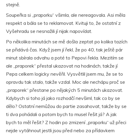
stejně.
Soupeřka si „praporku“ všimla, ale nereagovala. Asi měla
respekt a bála se to reklamovat. Kvituji to, že ostatní z
Vyšehradu se nesnažili jí nijak napovídat.
Po několika minutách se mě došla zeptat po kolika tazích
se přidává čas. Když jsem jí řekl, že po 40, tak ještě pár
minut sbírala odvahu a poté to Pepovi řekla. Mezitím se
ale „praporek“ přestal ukazovat na hodinách, takže jí
Pepa celkem logicky nevěřil. Vysvětlil jsem mu, že se to
opravdu tak stalo, takže vzdal. Moc ale nechápu proč se
„praporek“ přestane po nějakých 5 minutách ukazovat.
Kdybych si toho já jako rozhodčí nevšiml, tak co by se
dělo? Ostatní nemůžou do partie zasahovat, takže by se
ti dva pohádali a potom bych to musel řešit já? A jak
bych to měl řešit? Z hodin po zmizení „praporku“ už přeci
nejde vytáhnout jestli jsou před nebo za přídavkem