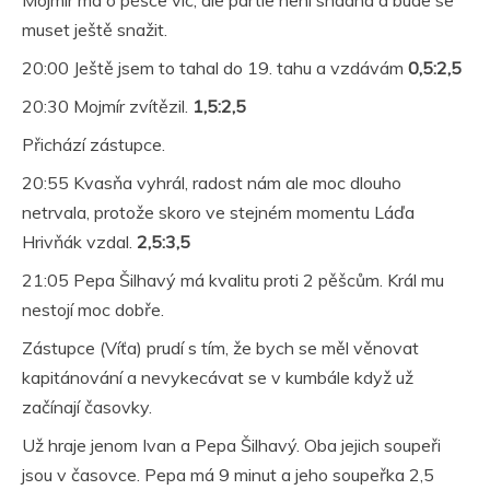
Mojmír má o pěšce víc, ale partie není snadná a bude se
muset ještě snažit.
20:00 Ještě jsem to tahal do 19. tahu a vzdávám
0,5:2,5
20:30 Mojmír zvítězil.
1,5:2,5
Přichází zástupce.
20:55 Kvasňa vyhrál, radost nám ale moc dlouho
netrvala, protože skoro ve stejném momentu Láďa
Hrivňák vzdal.
2,5:3,5
21:05 Pepa Šilhavý má kvalitu proti 2 pěšcům. Král mu
nestojí moc dobře.
Zástupce (Víťa) prudí s tím, že bych se měl věnovat
kapitánování a nevykecávat se v kumbále když už
začínají časovky.
Už hraje jenom Ivan a Pepa Šilhavý. Oba jejich soupeři
jsou v časovce. Pepa má 9 minut a jeho soupeřka 2,5