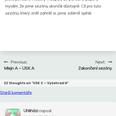
myslím, že jsme sezónu ukončili důstojně. Cíl pro tuto
sezónu, který zněl zahrát si, jsme zdárně splnili.
Navigace
Previous:
Next:
pro
Mlejn A – USK A
Zakončení sezóny
příspěvek
22 thoughts on “
USK C – Vyšehrad H
”
Navigace
Starší komentáře
pro
komentáře
Uhliházi
napsal: