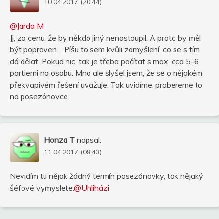
10.04.2017 (20:44)
@Jarda M
Jj, za cenu, že by někdo jiný nenastoupil. A proto by měl
být popraven… Píšu to sem kvůli zamyšlení, co se s tím
dá dělat. Pokud nic, tak je třeba počítat s max. cca 5-6
partiemi na osobu. Mno ale slyšel jsem, že se o nějakém
překvapivém řešení uvažuje. Tak uvidíme, probereme to
na posezónovce.
Honza T
napsal:
11.04.2017 (08:43)
Nevidím tu nějak žádný termín posezónovky, tak nějaký
šéfové vymyslete.
@Uhliházi