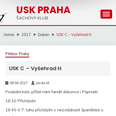
Skip
USK PRAHA
to
content
ŠACHOVÝ KLUB
Home
2017
Duben
USK C – Vyšehrad H
Přebor Prahy
USK C – Vyšehrad H
08.04.2017
Jarda M
Poslední kolo, přišel nám fandit dokonce i Paprsek!
18:10 Přicházím
18:45 V 7. tahu přicházím v nezvládnuté španělské o