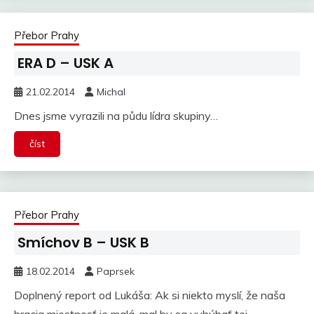
Přebor Prahy
ERA D – USK A
21.02.2014
Michal
Dnes jsme vyrazili na půdu lídra skupiny…
číst
Přebor Prahy
Smíchov B – USK B
18.02.2014
Paprsek
Doplnený report od Lukáša: Ak si niekto myslí, že naša