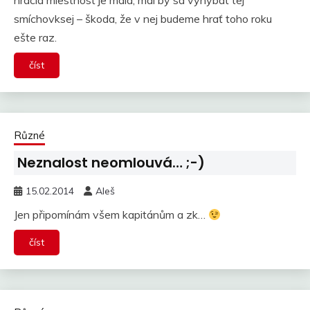
hracia miestnosť je malá, mal by sa vyhýbať tej
smíchovksej – škoda, že v nej budeme hrať toho roku
ešte raz.
číst
Různé
Neznalost neomlouvá… ;-)
15.02.2014
Aleš
Jen připomínám všem kapitánům a zk…
číst