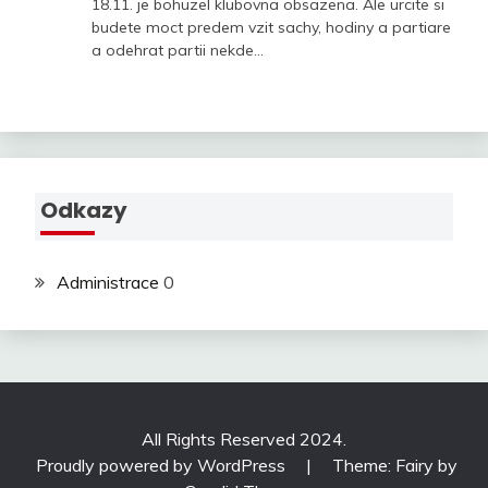
18.11. je bohuzel klubovna obsazena. Ale urcite si
budete moct predem vzit sachy, hodiny a partiare
a odehrat partii nekde…
Odkazy
Administrace
0
All Rights Reserved 2024.
Proudly powered by WordPress
|
Theme: Fairy by