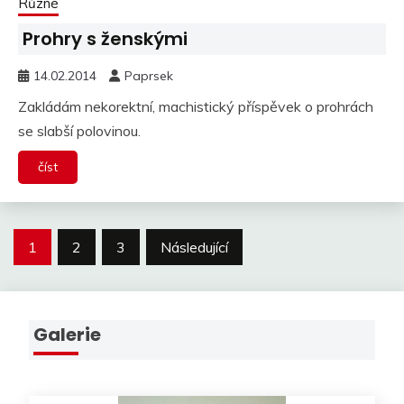
Různé
Prohry s ženskými
14.02.2014
Paprsek
Zakládám nekorektní, machistický příspěvek o prohrách
se slabší polovinou.
číst
Stránkování
1
2
3
Následující
příspěvků
Galerie