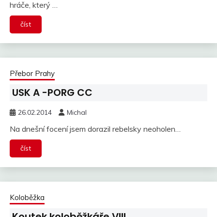
hráče, který …
číst
Přebor Prahy
USK A -PORG CC
26.02.2014
Michal
Na dnešní focení jsem dorazil rebelsky neoholen…
číst
Koloběžka
Koutek koloběžkáře VIII.