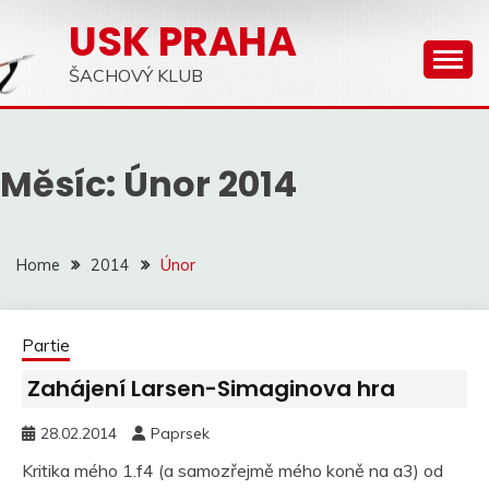
Skip
USK PRAHA
to
content
ŠACHOVÝ KLUB
Měsíc:
Únor 2014
Home
2014
Únor
Partie
Zahájení Larsen-Simaginova hra
28.02.2014
Paprsek
Kritika mého 1.f4 (a samozřejmě mého koně na a3) od