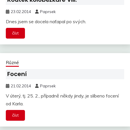
23.02.2014
Paprsek
Dnes jsem se docela naťapal po svých.
číst
Různé
Focení
21.02.2014
Paprsek
V úterý, tj. 25. 2., případně někdy jindy, je slíbeno focení
od Karla.
číst