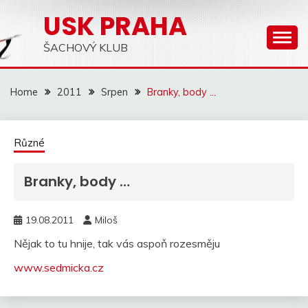
Skip
USK PRAHA
to
content
ŠACHOVÝ KLUB
Home
2011
Srpen
Branky, body …
Různé
Branky, body …
19.08.2011
Miloš
Nějak to tu hnije, tak vás aspoň rozesměju
www.sedmicka.cz