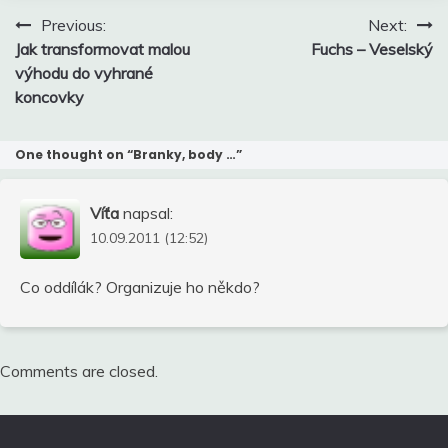
Navigace
Previous:
Next:
pro
Jak transformovat malou
Fuchs – Veselský
příspěvek
výhodu do vyhrané
koncovky
One thought on “
Branky, body …
”
Víťa
napsal:
10.09.2011 (12:52)
Co oddílák? Organizuje ho někdo?
Comments are closed.