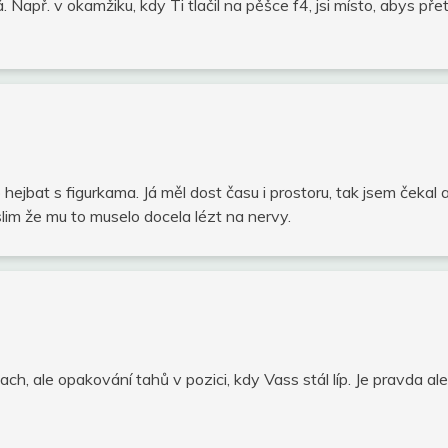
apř. v okamžiku, kdy Ti tlačil na pěšce f4, jsi místo, abys přetáhl
ejbat s figurkama. Já měl dost času i prostoru, tak jsem čekal 
slim že mu to muselo docela lézt na nervy.
h, ale opakování tahů v pozici, kdy Vass stál líp. Je pravda ale