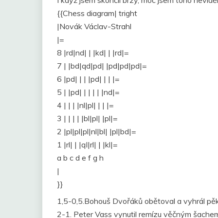
I když jsem skončil brzy, moc jsem toho nevidě
{{Chess diagram| tright
|Novák Václav-Strahl
|=
8 |rd|nd| | |kd| | |rd|=
7 | |bd|qd|pd| |pd|pd|pd|=
6 |pd| | | |pd| | | |=
5 | |pd| | | | | |nd|=
4 | | | |nl|pl| | | |=
3 | | | | |bl|pl| |pl|=
2 |pl|pl|pl|nl|bl| |pl|bd|=
1 |rl| | |ql|rl| | |kl|=
a b c d e f g h
|
}}
1,5-0,5.Bohouš Dvořáků obětoval a vyhrál 
2-1. Peter Vass vynutil remízu věčným šachem?