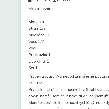
15.01.2010
Paprsek
Aktualizováno.
Matyska 1
Strahl 1/2
Macháček 1
Vass 1/2
Vogl 1
Procházka 1
Dvořák B. 1
Šercl 1
Průběh zápasu. Asi nedodržím přesně postup 
1/2-1/2.
První skončil již asi po hodině hry Strahl vyn
down, neměl jsem chuť bojovat a viděl jsem ji
Mám to lepší, ale kombinační rychlá výhra, i když