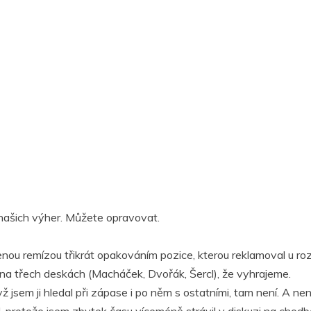
našich výher. Můžete opravovat.
ucenou remízou třikrát opakováním pozice, kterou reklamoval u 
ž na třech deskách (Macháček, Dvořák, Šercl), že vyhrajeme.
 jsem ji hledal při zápase i po něm s ostatními, tam není. A nenaš