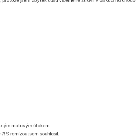
l, protože jsem zbytek času víceméně strávil v diskuzi na chodb
pěkným matovým útokem.
! S remízou jsem souhlasil.