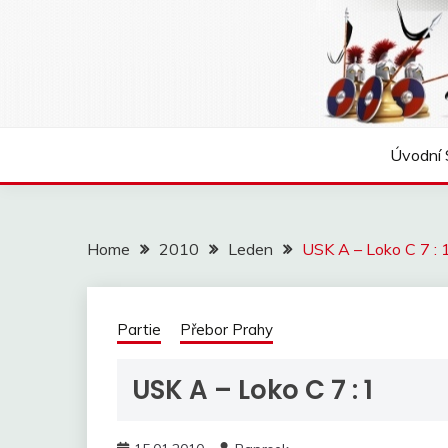
Skip
to
content
Úvodní 
Home
2010
Leden
USK A – Loko C 7 : 
Partie
Přebor Prahy
USK A – Loko C 7 : 1