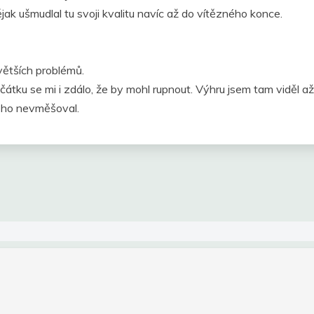
k ušmudlal tu svoji kvalitu navíc až do vítězného konce.
větších problémů.
čátku se mi i zdálo, že by mohl rupnout. Výhru jsem tam viděl a
čeho nevměšoval.