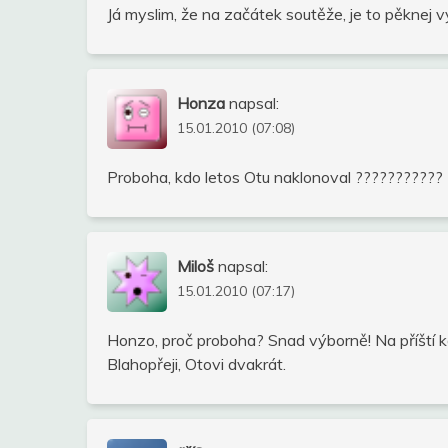
Já myslim, že na začátek soutěže, je to pěknej v
Honza
napsal:
15.01.2010 (07:08)
Proboha, kdo letos Otu naklonoval ???????????
Miloš
napsal:
15.01.2010 (07:17)
Honzo, proč proboha? Snad výborně! Na příští ko
Blahopřeji, Otovi dvakrát.