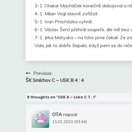
3-1. Otakar Macháček konečně dobojoval a něja
4-1. Milan Vogl slavně zvítězil.
5-1. Ivan Procházka vyhrál.
6-1. Václav Šercl přehrál soupeře, dle mě bez 
7-1. Jirka Matyska – na toho jsme čekali. Ze za
Vida, jak to dobře šlapalo, když jsem se do ni
Navigace
Previous:
pro
ŠK Smíchov C – USK B 4 : 4
příspěvek
8 thoughts on “
USK A – Loko C 7 : 1
”
OTA
napsal:
15.01.2010 (03:44)