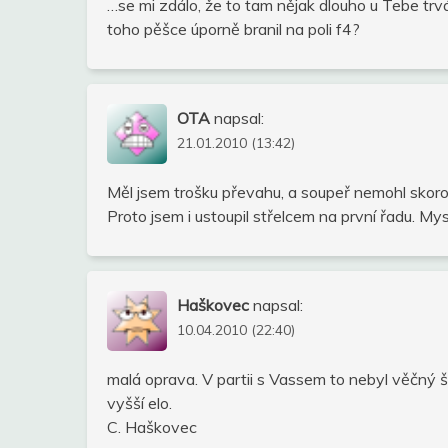
…se mi zdálo, že to tam nějak dlouho u Tebe trvá. N
toho pěšce úporně branil na poli f4?
OTA
napsal:
21.01.2010 (13:42)
Měl jsem trošku převahu, a soupeř nemohl skoro h
Proto jsem i ustoupil střelcem na první řadu. My
Haškovec
napsal:
10.04.2010 (22:40)
malá oprava. V partii s Vassem to nebyl věčný šac
vyšší elo.
C. Haškovec