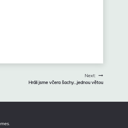
Next:
Hráli jsme včera šachy…jednou větou
emes
.