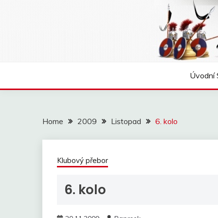
Skip
to
content
Úvodní 
Home
2009
Listopad
6. kolo
Klubový přebor
6. kolo