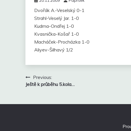
20.11.2009
Paprsek
Dvořák A.-Veselský 0-1
Strahl-Veselý Jar. 1-0
Kudrna-Ondřej 1-0
Kvasnička-Košař 1-0
Macháček-Procházka 1-0
Aliyev-Šilhavý 1/2
Navigace
Previous:
pro
Ještě k průběhu 5.kola…
příspěvek
Pro