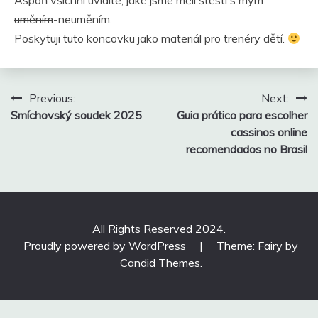
Aspoň všichni uvidíte, jaké jsme měli štěstí s mým
uměním
-neuměním.
Poskytuji tuto koncovku jako materiál pro trenéry dětí.
Navigace
Previous:
Next:
pro
Smíchovský soudek 2025
Guia prático para escolher
příspěvek
cassinos online
recomendados no Brasil
All Rights Reserved 2024.
Proudly powered by WordPress
|
Theme: Fairy by
Candid Themes
.