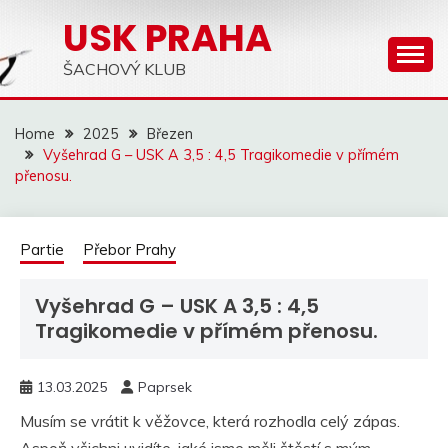
Skip
USK PRAHA
to
content
ŠACHOVÝ KLUB
Home
2025
Březen
Vyšehrad G – USK A 3,5 : 4,5 Tragikomedie v přímém
přenosu.
Partie
Přebor Prahy
Vyšehrad G – USK A 3,5 : 4,5
Tragikomedie v přímém přenosu.
13.03.2025
Paprsek
Musím se vrátit k věžovce, která rozhodla celý zápas.