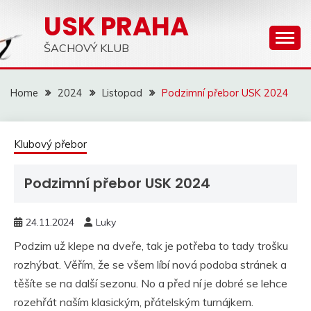
Skip
USK PRAHA
to
content
ŠACHOVÝ KLUB
Home
2024
Listopad
Podzimní přebor USK 2024
Klubový přebor
Podzimní přebor USK 2024
24.11.2024
Luky
Podzim už klepe na dveře, tak je potřeba to tady trošku
rozhýbat. Věřím, že se všem líbí nová podoba stránek a
těšíte se na další sezonu. No a před ní je dobré se lehce
rozehřát naším klasickým, přátelským turnájkem.