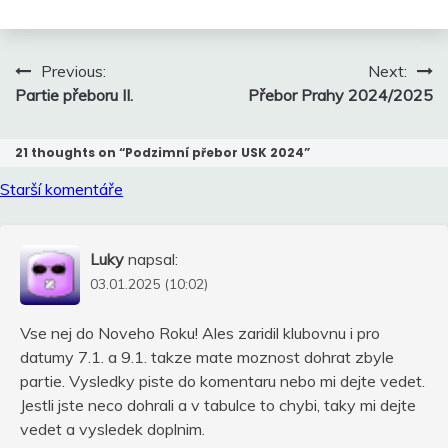
Navigace
Previous:
Next:
pro
Partie přeboru II.
Přebor Prahy 2024/2025
příspěvek
21 thoughts on “
Podzimní přebor USK 2024
”
Navigace
Starší komentáře
pro
komentáře
Luky
napsal:
03.01.2025 (10:02)
Vse nej do Noveho Roku! Ales zaridil klubovnu i pro
datumy 7.1. a 9.1. takze mate moznost dohrat zbyle
partie. Vysledky piste do komentaru nebo mi dejte vedet.
Jestli jste neco dohrali a v tabulce to chybi, taky mi dejte
vedet a vysledek doplnim.