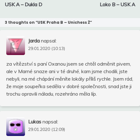
pro
USK A – Dukla D
Loko B – USK A
příspěvek
3 thoughts on “
USK Praha B – Unichess Ž
”
Jarda
napsal:
29.01.2020 (10:13)
za vítězství s paní Oxanou jsem se chtěl odměnit pivem,
ale v Marné snaze ani v té druhé, kam jsme chodili, jste
nebyli, na mé chápání měníte lokály příliš rychle. Jsem rád,
že moje soupeřka seděla v dobré společnosti, snad jste ji
trochu opravili náladu, rozehráno měla líp.
Lukas
napsal:
29.01.2020 (12:09)