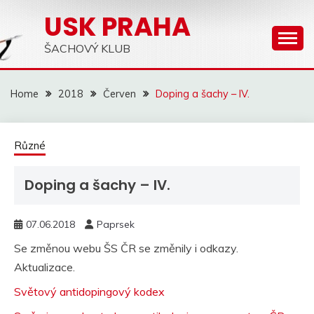
Skip
USK PRAHA
to
content
ŠACHOVÝ KLUB
Home
2018
Červen
Doping a šachy – IV.
Různé
Doping a šachy – IV.
07.06.2018
Paprsek
Se změnou webu ŠS ČR se změnily i odkazy.
Aktualizace.
Světový antidopingový kodex