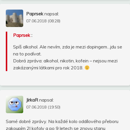
Paprsek
napsal:
07.06.2018 (08:28)
Paprsek
:
Spíš alkohol. Ale nevím, zda je mezi dopingem…jdu se
na to podívat.
Dobrá zpráva: alkohol, nikotin, kofein – nejsou mezi
zakázanými látkami pro rok 2018.
JirkaR
napsal:
07.06.2018 (19:50)
Samé dobré zprávy. Na každé kolo oddílového přeboru
zakoupím 2l kofoly a po 9 letech se znovu stanu