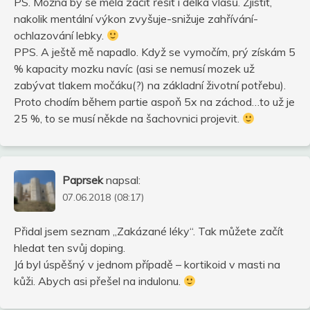
PS. Možná by se měla začít řešit i délka vlasů. Zjistit,
nakolik mentální výkon zvyšuje-snižuje zahřívání-
ochlazování lebky.
PPS. A ještě mě napadlo. Když se vymočím, prý získám 5
% kapacity mozku navíc (asi se nemusí mozek už
zabývat tlakem močáku(?) na základní životní potřebu).
Proto chodím během partie aspoň 5x na záchod…to už je
25 %, to se musí někde na šachovnici projevit.
Paprsek
napsal:
07.06.2018 (08:17)
Přidal jsem seznam „Zakázané léky“. Tak můžete začít
hledat ten svůj doping.
Já byl úspěšný v jednom případě – kortikoid v masti na
kůži. Abych asi přešel na indulonu.