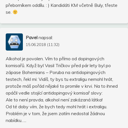
přeborníkem oddílu. : ) Kandidáti KM včetně Buly, třeste
se.
Pavel
napsal:
15.06.2018 (11:32)
Alkohol je povolen. Vím to přímo od dopingových
komisařů. Když byl Vasil Tričkov před pár lety byl po
zápase Bohemians – Poruba na antidopingových
testech, řekl mi: Vidíš, ty bys tu extraligu nemohl hrát,
protože máš pořád nějaké to promile v krvi. Na to ihned
opáčil vedle stojící antidopingový komisař slovy:
Ale to není pravda, alkohol není zakázaná látka!
Od té doby vím, že bych tedy mohl hrát i extraligu.
Problém je v tom, že jsem zatím nedostal žádnou
nabídku…..