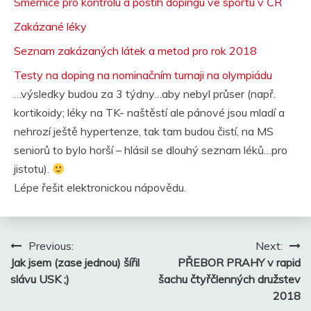
Směrnice pro kontrolu a postih dopingu ve sportu v ČR
Zakázané léky
Seznam zakázaných látek a metod pro rok 2018
Testy na doping na nominačním turnaji na olympiádu
…výsledky budou za 3 týdny…aby nebyl průser (např.
kortikoidy; léky na TK- naštěstí ale pánové jsou mladí a
nehrozí ještě hypertenze, tak tam budou čistí, na MS
seniorů to bylo horší – hlásil se dlouhý seznam léků…pro
jistotu).
Lépe řešit elektronickou nápovědu.
Navigace
Previous:
Next:
pro
Jak jsem (zase jednou) šířil
PŘEBOR PRAHY v rapid
příspěvek
slávu USK ;)
šachu čtyřčlenných družstev
2018