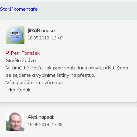
Navigace
Starší komentáře
pro
komentáře
JirkaR
napsal:
16.05.2018 (13:40)
@Petr Tomíšek
Skvělá zpáva.
Vítámě Tě Petře. Jak jsme spulu dnes mluvili, příští týden
se sejdeme a vyplníme listiny na přestup.
Více posílám na Tvůj email.
Jirka Řehák
Aleš
napsal:
16.05.2018 (17:39)