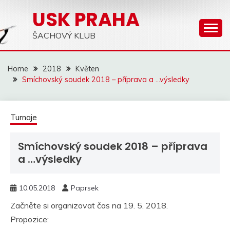
Skip
USK PRAHA
to
content
ŠACHOVÝ KLUB
Home
2018
Květen
Smíchovský soudek 2018 – příprava a …výsledky
Turnaje
Smíchovský soudek 2018 – příprava
a …výsledky
10.05.2018
Paprsek
Začněte si organizovat čas na 19. 5. 2018.
Propozice: