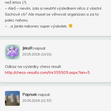
než letos (?).
– Aleš – nevím, zda si neutrhl výsledkem něco z vlastní
šachové cti? Ale musel se věnovat organizaci a za to
palec nahoru.
– …a Jarda nakonec super výsledek.
JirkaR
napsal:
20.05.2018 (14:01)
Odkaz na výsledky chess result:
http://chess-results.com/tnr355505.aspx?lan=5
Paprsek
napsal:
20.05.2018 (21:57)