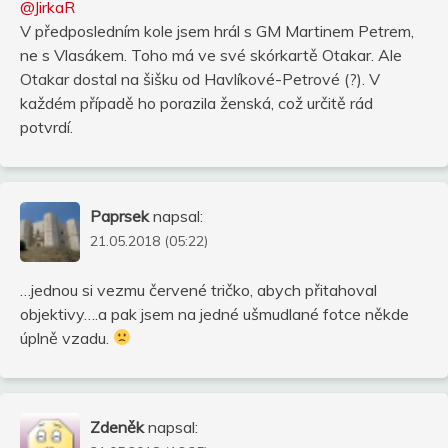
@JirkaR
V předposledním kole jsem hrál s GM Martinem Petrem,
ne s Vlasákem. Toho má ve své skórkartě Otakar. Ale
Otakar dostal na šišku od Havlíkové-Petrové (?). V
každém případě ho porazila ženská, což určitě rád
potvrdí.
Paprsek
napsal:
21.05.2018 (05:22)
…jednou si vezmu červené tričko, abych přitahoval
objektivy….a pak jsem na jedné ušmudlané fotce někde
úplně vzadu.
Zdeněk
napsal: