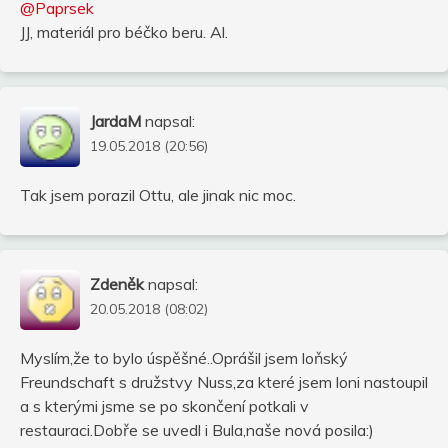
@Paprsek
JJ, materiál pro béčko beru. Al.
JardaM
napsal:
19.05.2018 (20:56)
Tak jsem porazil Ottu, ale jinak nic moc.
Zdeněk
napsal:
20.05.2018 (08:02)
Myslím,že to bylo úspěšné..Oprášil jsem loňský
Freundschaft s družstvy Nuss,za které jsem loni nastoupil
a s kterými jsme se po skončení potkali v
restauraci.Dobře se uvedl i Bula,naše nová posila:)