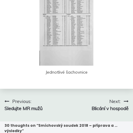
Jednotlivé šachovnice
Navigace
Previous:
Next:
pro
Sledujte MR mužů
Blicání v hospodě
příspěvek
30 thoughts on “
Smíchovský soudek 2018 – příprava a …
výsledky
”