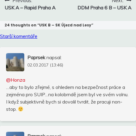
Previous:
Next:
pro
USK A – Rapid Praha A
DDM Praha 6 B – USK A
příspěvek
24 thoughts on “
USK B – SK Újezd nad Lesy
”
Navigace
Starší komentáře
pro
komentáře
Paprsek
napsal:
02.03.2017 (13:46)
@Honza
…aby to bylo zřejmé, s ohledem na bezpečnost práce a
zejména pro SUIP…na kolobrndě jsem byl ve svém volnu.
I když subjektivně bych si dovolil tvrdit, že pracuji non-
stop.
Paprsek
napsal: