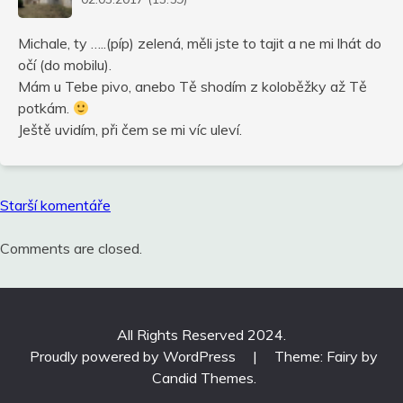
Michale, ty …..(píp) zelená, měli jste to tajit a ne mi lhát do
očí (do mobilu).
Mám u Tebe pivo, anebo Tě shodím z koloběžky až Tě
potkám.
Ještě uvidím, při čem se mi víc uleví.
Navigace
Starší komentáře
pro
komentáře
Comments are closed.
All Rights Reserved 2024.
Proudly powered by WordPress
|
Theme: Fairy by
Candid Themes
.