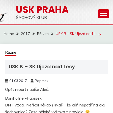
Skip
USK PRAHA
to
content
ŠACHOVÝ KLUB
Home
2017
Březen
USK B – SK Újezd nad Lesy
Různé
USK B – SK Újezd nad Lesy
01.03.2017
Paprsek
Opět report napíše Aleš.
Bainhofner-Paprsek
BNT vzdal. Neříkal někdo (JirkaŘ), že kůň nepatří na kraj
šachovnice? Zase nějaká výjimka z pravidla.