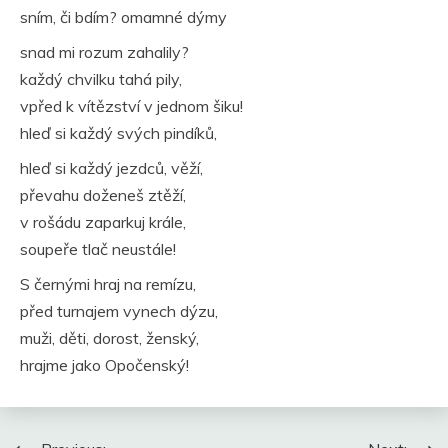
sním, či bdím? omamné dýmy
snad mi rozum zahalily?
každý chvilku tahá pily,
vpřed k vítězství v jednom šiku!
hleď si každý svých pindíků,
hleď si každý jezdců, věží,
převahu doženeš ztěží,
v rošádu zaparkuj krále,
soupeře tlač neustále!
S černými hraj na remízu,
před turnajem vynech dýzu,
muži, děti, dorost, ženský,
hrajme jako Opočenský!
Navigace