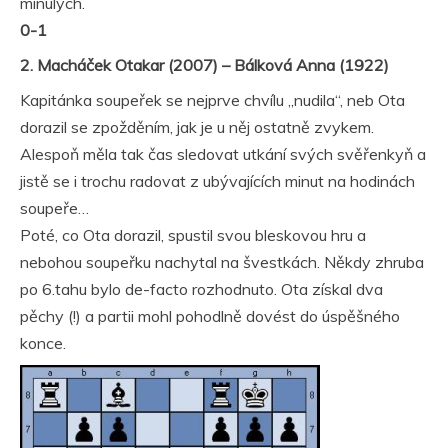
minulých.
0-1
2. Macháček Otakar (2007) – Bálková Anna (1922)
Kapitánka soupeřek se nejprve chvílu „nudila“, neb Ota
dorazil se zpožděním, jak je u něj ostatně zvykem.
Alespoň měla tak čas sledovat utkání svých svěřenkyň a
jistě se i trochu radovat z ubývajících minut na hodinách
soupeře…
Poté, co Ota dorazil, spustil svou bleskovou hru a
nebohou soupeřku nachytal na švestkách. Někdy zhruba
po 6.tahu bylo de-facto rozhodnuto. Ota získal dva
pěchy (!) a partii mohl pohodlně dovést do úspěšného
konce.