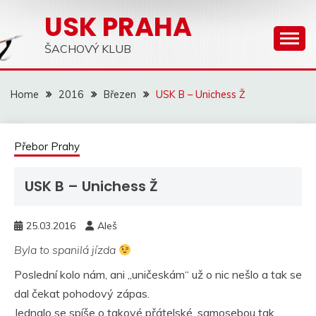
Skip
USK PRAHA
to
content
ŠACHOVÝ KLUB
Home
2016
Březen
USK B – Unichess Ž
Přebor Prahy
USK B – Unichess Ž
25.03.2016
Aleš
Byla to spanilá jízda
Poslední kolo nám, ani „uničeskám“ už o nic nešlo a tak se
dal čekat pohodový zápas.
Jednalo se spíše o takové přátelské, samosebou tak