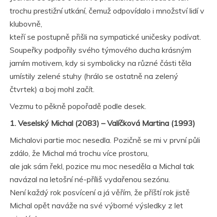
trochu prestižní utkání, čemuž odpovídalo i množství lidí v
klubovně,
kteří se postupně přišli na sympatické uničesky podívat.
Soupeřky podpořily svého týmového ducha krásným
jarním motivem, kdy si symbolicky na různé části těla
umístily zelené stuhy (hrálo se ostatně na zelený
čtvrtek) a boj mohl začít.
Vezmu to pěkně popořadě podle desek.
1. Veselský Michal (2083) – Valíčková Martina (1993)
Michalovi partie moc nesedla. Pozičně se mi v první půli
zdálo, že Michal má trochu více prostoru,
ale jak sám řekl, pozice mu moc neseděla a Michal tak
navázal na letošní né-příliš vydařenou sezónu.
Není každý rok posvícení a já věřím, že příští rok jistě
Michal opět naváže na své výborné výsledky z let