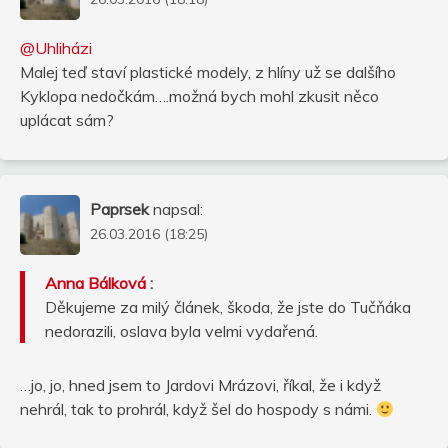
@Uhliházi
Malej teď staví plastické modely, z hlíny už se dalšího
Kyklopa nedočkám….možná bych mohl zkusit něco
uplácat sám?
Paprsek
napsal:
26.03.2016 (18:25)
Anna Bálková
:
Děkujeme za milý článek, škoda, že jste do Tučňáka
nedorazili, oslava byla velmi vydařená.
…jo, jo, hned jsem to Jardovi Mrázovi, říkal, že i když
nehrál, tak to prohrál, když šel do hospody s námi.