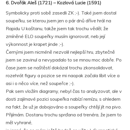
6. Dvořák Aleš (1721) – Kozlová Lucie (1591)
Symbolicky proti sobě zasedli ZK ;-). Také jsem dostal
soupeřku, se kterou jsem jen o pár dnů dříve hrál na
Rapidu U kaštanu, takže jsem tak trochu věděl, že
zmíněné ELO soupeřky musím ignorovat, neb její
výkonnost je krapet jinde ;-).
Černými jsem nicméně nezvolil nejlepší hru, zbytečně
jsem se zavinul a nevypadalo to se mnou moc dobře. Po
čase jsem se naštěstí dokázal trochu zkonsolidovat,
rozehrát figury a pozice se mi naopak začala líbit více a
asi i o něco více, než soupeřce ;-).
Pak sem vložím diagramy, nebyl čas to analyzovat, ale v
dosti zajímavé pozici soupeřka nabízí remízu, s ohledem
na fakt, že už je dobojováno a soupeřky chtějí jít na pivo.
Přijímám. Dostanu trochu sprďana od trenéra, že jsem to
měl vyhrané,