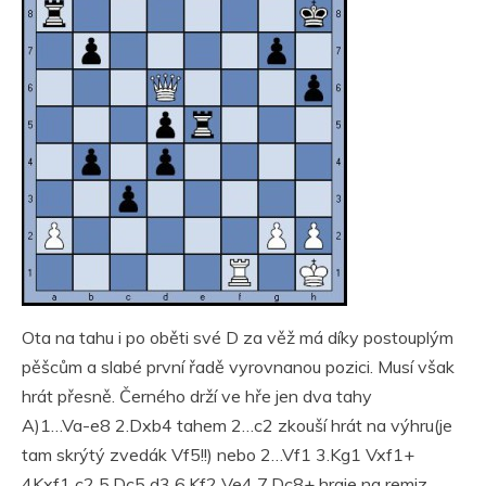
Ota na tahu i po oběti své D za věž má díky postouplým
pěšcům a slabé první řadě vyrovnanou pozici. Musí však
hrát přesně. Černého drží ve hře jen dva tahy
A)1…Va-e8 2.Dxb4 tahem 2…c2 zkouší hrát na výhru(je
tam skrýtý zvedák Vf5!!) nebo 2…Vf1 3.Kg1 Vxf1+
4Kxf1 c2 5.Dc5 d3 6.Kf2 Ve4 7.Dc8+ hraje na remiz