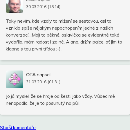
30.03.2016 (18:14)
Taky nevím, kde vzaly to mlžení se sestavou, asi to
vzniklo spíše nějakým nepochopením jedné z našich
konverzací…Mají to pěkné, oslavička se evidentně také
vydařila, mám radost i za ně. A ano, držím palce, ať jim to
klapne s tou první třídou ;-).
OTA
napsal:
31.03.2016 (01:31)
Jo já myslel, že se hraje od šesti, jako vždy. Vůbec mě
nenapadlo, že je to posunutý na půl.
Navigace
Starší komentáře