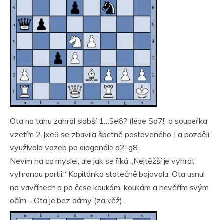
Ota na tahu zahrál slabší 1…Se6? (lépe Sd7!) a soupeřka
vzetím 2.Jxe6 se zbavila špatně postaveného J a později
využívala vazeb po diagonále a2-g8.
Nevím na co myslel, ale jak se říká „Nejtěžší je vyhrát
vyhranou partii.“ Kapitánka statečně bojovala, Ota usnul
na vavřínech a po čase koukám, koukám a nevěřím svým
očím – Ota je bez dámy (za věž).