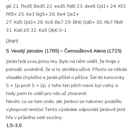
g6 21. Rxd5 Bxd5 22. exd5 Rd8 23. dxe6 Qd1+ 24. Kf2
Rf8+ 25. Ke3 Bg5+ 26. Ke4 Qe2+
27. Kd5 Qd3+ 28. Kc6 Be7 29. Bh6 Qd6+ 30. Kb7 Rb8
31. Ka6 b5 32. Ka5 Qb6 0-1
[/pgn]
5. Veselý Jaroslav (1785) – Černoušková Alena (1725)
Jarda hrál svou jistou hru. Bylo na něm vidět, že hraje v
pohodě, uvolněně, že si to zkrátka užívá. Přesto se někde
vloudila chybička a Jarda přišel o pěšce. Šel do koncovky
S + 1p proti S + 2p, z toho ten pěch navíc byl volný a
tady jsem to viděl pro nás už ztracené.
Nevím, co se tam stalo, ale Jardovi se nakonec podařilo
vybojovat remízu! Tento výsledek odpovídá Jardově jisté
hře v průběhu celé sezóny.
1,5-3,5