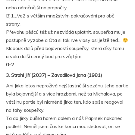
nebo náročnější na propočty
B)1…Ve2 s větším množstvím pokračování pro obě
strany.
Převahu pěšců též už nezvládá uplatnit, soupeřka mu je
postupně vyzobe a Ota si tak rve vlasy asi ještě teď…
Klobouk dolů před bojovností soupeřky, která díky tomu
urvala další cenný bod pro svůj tým.
0-2
3. Strahl Jiří (2037) – Zavadilová Jana (1981)
Ani Jirka letos neprožívá nejšťastnější sezónu. Jeho partie
byla bojovnější a s více hrozbami, než ta Michalova, po
většinu partie byl nicméně Jirka ten, kdo spíše reagoval
na tahy soupeřky.
Ta do Jirky bušila horem dolem a náš Paprsek nakonec
podlehl. Neměl jsem čas ke konci moc sledovat, on se
jistě podělí o své dojmy sám…