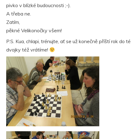
pivko v blízké budoucnosti ;-).
A třeba ne.
Zatím,
pěkné Velikonočky všem!
P.S. Kua, chlapi, trénujte, ať se už konečně příští rok do té
dvojky též vrátíme!