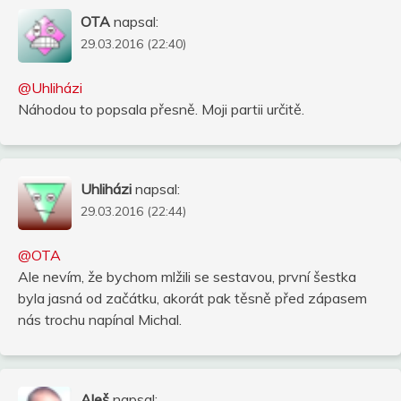
OTA
napsal:
29.03.2016 (22:40)
@Uhliházi
Náhodou to popsala přesně. Moji partii určitě.
Uhliházi
napsal:
29.03.2016 (22:44)
@OTA
Ale nevím, že bychom mlžili se sestavou, první šestka
byla jasná od začátku, akorát pak těsně před zápasem
nás trochu napínal Michal.
Aleš
napsal: