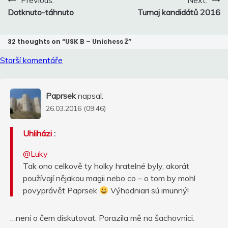
Previous:
Next:
pro
Dotknuto-táhnuto
Turnaj kandidátů 2016
příspěvek
32 thoughts on “
USK B – Unichess Ž
”
Navigace
Starší komentáře
pro
komentáře
Paprsek
napsal:
26.03.2016 (09:46)
Uhliházi
:
@Luky
Tak ono celkově ty holky hratelné byly, akorát
používají nějakou magii nebo co – o tom by mohl
povyprávět Paprsek
Výhodniari sú imunný!
…není o čem diskutovat. Porazila mě na šachovnici.