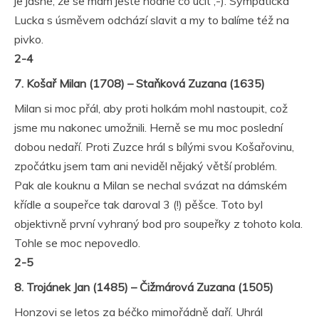
je jasné, že se mám ještě hodně co učit ;-). Sympatická
Lucka s úsměvem odchází slavit a my to balíme též na
pivko.
2-4
7. Košař Milan (1708) – Staňková Zuzana (1635)
Milan si moc přál, aby proti holkám mohl nastoupit, což
jsme mu nakonec umožnili. Herně se mu moc poslední
dobou nedaří. Proti Zuzce hrál s bílými svou Košařovinu,
zpočátku jsem tam ani neviděl nějaký větší problém.
Pak ale kouknu a Milan se nechal svázat na dámském
křídle a soupeřce tak daroval 3 (!) pěšce. Toto byl
objektivně první vyhraný bod pro soupeřky z tohoto kola.
Tohle se moc nepovedlo.
2-5
8. Trojánek Jan (1485) – Čižmárová Zuzana (1505)
Honzovi se letos za béčko mimořádně daří. Uhrál