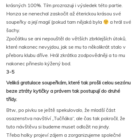
krásných 100%. Tím prozrazuji i výsledek této partie.
Honza se nenechal zaskočit až éterickou krásou své
soupeřky a její magií (pokud tam nějaká byla
a hrál své
šachy.
Zpočátku se ani nepouštěl do větších zbrklejších útoků,
které nakonec nevyjdou, jak se mu to několikrát stalo v
přeboru klubu dříve. Hrál zkrátka zodpovědněji a to mu
nakonec přineslo kýžený bod.
3-5
Veliká gratulace soupeřkám, které tak prošli celou sezónu
beze ztráty kytičky a právem tak postupují do druhé
třídy.
Btw., po pivku se ještě spekulovalo, že mladší část
osazenstva navštíví „Tučňáka“, ale čas tak pokročil, že
tuto návštěvu si budeme muset odložit na jindy.
Třeba holky projeví zájem a zorganizujeme společné