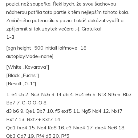
pozici, než soupeřka. Řekl bych, že svou šachovou
nádherou patřila tato partie k těm nejlepším tohoto kola.
Zmíněného potenciálu v pozici Lukáš dokázal využít a
zpříjemnit si tak zbytek večera ;-). Gratulka!
1-3
[pgn height=500 initialHalfmove=18
autoplayMode=none]
[White „Kovarova“]
[Black „Fuchs“]
[Result „0-1“]
1. e4 c5 2. Nc3 Nc6 3. f4 d6 4. Bc4 e6 5. Nf3 Nf6 6. Bb3
Be7 7. O-O O-O 8.
d3 b6 9. Qe1 Bb7 10. f5 exf5 11. Ng5 Nd4 12. Nxf7
Rxf7 13. Bxf7+ Kxf7 14.
Qd1 fxe4 15. Ne4 Kg8 16. c3 Nxe4 17. dxe4 Ne6 18.
Qb3 Qd7 19. Rf4 d5 20. Rf5