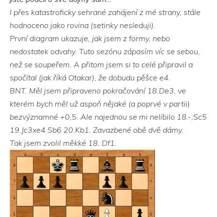
I přes katastroficky sehrané zahájení z mé strany, stále
hodnoceno jako rovina (setinky nesleduji).
První diagram ukazuje, jak jsem z formy, nebo
nedostatek odvahy. Tuto sezónu zápasím víc se sebou,
než se soupeřem. A přitom jsem si to celé připravil a
spočítal (jak říká Otakar), že dobudu pěšce e4.
BNT. Měl jsem připraveno pokračování 18.De3, ve
kterém bych měl už aspoň nějaké (a poprvé v partii)
bezvýznamné +0,5. Ale najednou se mi nelíbilo 18.-;Sc5
19.Jc3xe4 Sb6 20.Kb1. Zavazbené obě dvě dámy.
Tak jsem zvolil měkké 18. Df1.