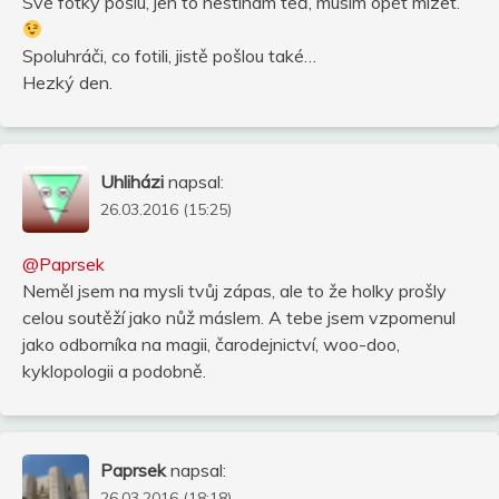
Své fotky pošlu, jen to nestíhám teď, musím opět mizet.
Spoluhráči, co fotili, jistě pošlou také…
Hezký den.
Uhliházi
napsal:
26.03.2016 (15:25)
@Paprsek
Neměl jsem na mysli tvůj zápas, ale to že holky prošly
celou soutěží jako nůž máslem. A tebe jsem vzpomenul
jako odborníka na magii, čarodejnictví, woo-doo,
kyklopologii a podobně.
Paprsek
napsal:
26.03.2016 (18:18)