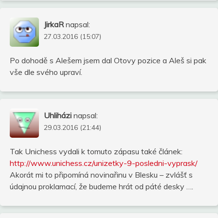
JirkaR
napsal:
27.03.2016 (15:07)
Po dohodě s Alešem jsem dal Otovy pozice a Aleš si pak
vše dle svého upraví.
Uhliházi
napsal:
29.03.2016 (21:44)
Tak Unichess vydali k tomuto zápasu také článek:
http://www.unichess.cz/unizetky-9-posledni-vyprask/
Akorát mi to připomíná novinařinu v Blesku – zvlášť s
údajnou proklamací, že budeme hrát od páté desky ….