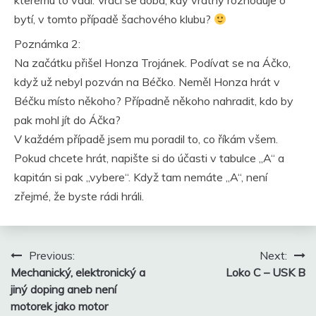
kterému to vadí. Vrací se doba, kdy vrátný rozhoduje o
bytí, v tomto případě šachového klubu?
Poznámka 2:
Na začátku přišel Honza Trojánek. Podívat se na Áčko,
když už nebyl pozván na Béčko. Neměl Honza hrát v
Béčku místo někoho? Případně někoho nahradit, kdo by
pak mohl jít do Áčka?
V každém případě jsem mu poradil to, co říkám všem.
Pokud chcete hrát, napište si do účasti v tabulce „A“ a
kapitán si pak „vybere“. Když tam nemáte „A“, není
zřejmé, že byste rádi hráli.
Navigace
Previous:
Next:
pro
Mechanický, elektronický a
Loko C – USK B
příspěvek
jiný doping aneb není
motorek jako motor