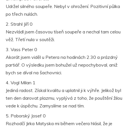
Udržel silného soupeře. Nebyl v ohrožení. Pozitivní půlka
po třech nulách.
2. Strahl Jiří 0
Nezvládl jsem časovou tíseň soupeře a nechal tam celou
věž. Třetí nula v soutěži.
3. Vass Peter 0
Akorát jsem viděl u Petera na hodinách 2.30 a prázdný
partiář. O výsledku jsem bohužel už nepochyboval, aniž
bych se díval na šachovnici.
4. Vogl Milan 1
Jediná radost. Získal kvalitu a uplatnil ji k výhře. Jelikož byl
ten den darovat plazmu, vyplývá z toho, že pouštění žilou
vede k úspěchu. Zamyslíme se nad tím.
5. Poborský Josef 0
Rozhodčí Jirka Matyska mi během večera hlásil, že je