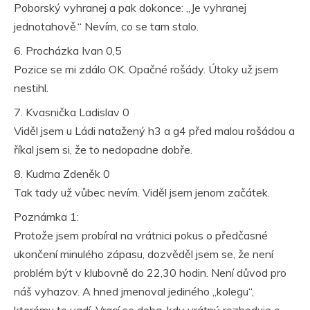
Poborský vyhranej a pak dokonce: „Je vyhranej
jednotahově.“ Nevím, co se tam stalo.
6. Procházka Ivan 0,5
Pozice se mi zdálo OK. Opačné rošády. Útoky už jsem
nestihl.
7. Kvasnička Ladislav 0
Viděl jsem u Ládi natažený h3 a g4 před malou rošádou a
říkal jsem si, že to nedopadne dobře.
8. Kudrna Zdeněk 0
Tak tady už vůbec nevím. Viděl jsem jenom začátek.
Poznámka 1:
Protože jsem probíral na vrátnici pokus o předčasné
ukončení minulého zápasu, dozvěděl jsem se, že není
problém být v klubovně do 22,30 hodin. Není důvod pro
náš vyhazov. A hned jmenoval jediného „kolegu“,