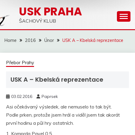
Skip
USK PRAHA
to
content
ŠACHOVÝ KLUB
Home
2016
Únor
USK A – Kbelská reprezentace
Přebor Prahy
USK A – Kbelská reprezentace
03.02.2016
Paprsek
Asi očekávaný výsledek, ale nemuselo to tak být.
Podle prken, protože jsem hrál a viděl jsem tak akorát
první hodinu a půl hry ostatních.
1. Komprda Pavel 0,5