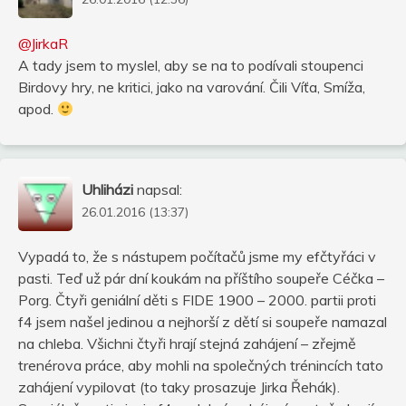
@JirkaR
A tady jsem to myslel, aby se na to podívali stoupenci
Birdovy hry, ne kritici, jako na varování. Čili Víťa, Smíža,
apod.
Uhliházi
napsal:
26.01.2016 (13:37)
Vypadá to, že s nástupem počítačů jsme my efčtyřáci v
pasti. Teď už pár dní koukám na příštího soupeře Céčka –
Porg. Čtyři geniální děti s FIDE 1900 – 2000. partii proti
f4 jsem našel jedinou a nejhorší z dětí si soupeře namazal
na chleba. Všichni čtyři hrají stejná zahájení – zřejmě
trenérova práce, aby mohli na společných trénincích tato
zahájení vypilovat (to taky prosazuje Jirka Řehák).