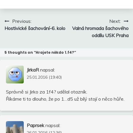
Navigace
Previous:
Next:
pro
Hostivické šachování-6. kolo
Valná hromada šachového
příspěvek
oddílu USK Praha
5 thoughts on “
Hrajete někdo 1.f4?
”
JirkaR
napsal:
25.01.2016 (19:40)
Správně si Jirko za 1f4? udělal otazník.
Říkáme ti to dlouho, že po 1…d5 už bílý stojí o něco hůře.
Paprsek
napsal:
26.01.2016 (12:36)