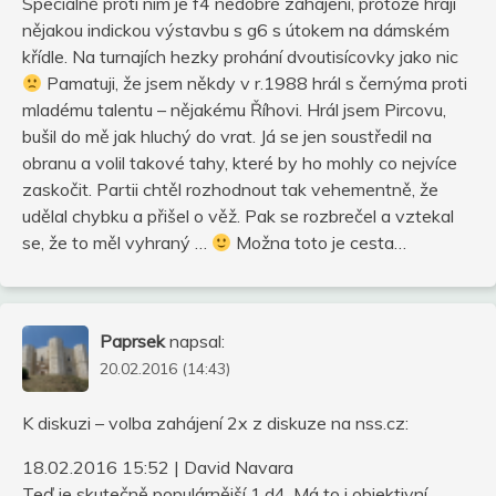
Speciálně proti nim je f4 nedobré zahájení, protože hrají
nějakou indickou výstavbu s g6 s útokem na dámském
křídle. Na turnajích hezky prohání dvoutisícovky jako nic
Pamatuji, že jsem někdy v r.1988 hrál s černýma proti
mladému talentu – nějakému Říhovi. Hrál jsem Pircovu,
bušil do mě jak hluchý do vrat. Já se jen soustředil na
obranu a volil takové tahy, které by ho mohly co nejvíce
zaskočit. Partii chtěl rozhodnout tak vehementně, že
udělal chybku a přišel o věž. Pak se rozbrečel a vztekal
se, že to měl vyhraný …
Možna toto je cesta…
Paprsek
napsal:
20.02.2016 (14:43)
K diskuzi – volba zahájení 2x z diskuze na nss.cz:
18.02.2016 15:52 | David Navara
Teď je skutečně populárnější 1.d4. Má to i objektivní