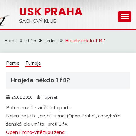
Skip
USK PRAHA
to
content
ŠACHOVÝ KLUB
Home
2016
Leden
Hrajete někdo 1.f4?
Partie
Turnaje
Hrajete někdo 1.f4?
25.01.2016
Paprsek
Potom musíte vidět tuto partii.
Nejen, že je to „první“ turnaj (Open Praha), co vyhrála
ženská, ale umí to i proti 1.f4.
Open Praha-vítězkou žena