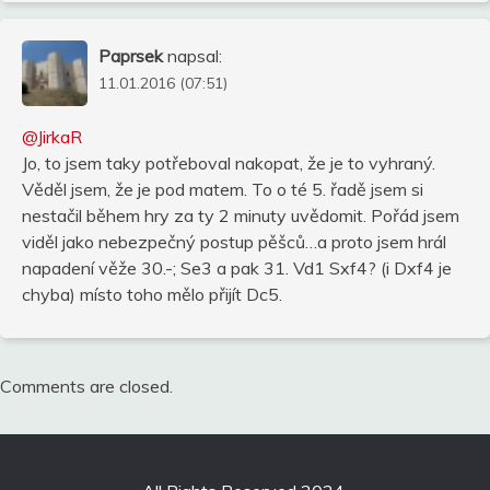
Paprsek
napsal:
11.01.2016 (07:51)
@JirkaR
Jo, to jsem taky potřeboval nakopat, že je to vyhraný.
Věděl jsem, že je pod matem. To o té 5. řadě jsem si
nestačil během hry za ty 2 minuty uvědomit. Pořád jsem
viděl jako nebezpečný postup pěšců…a proto jsem hrál
napadení věže 30.-; Se3 a pak 31. Vd1 Sxf4? (i Dxf4 je
chyba) místo toho mělo přijít Dc5.
Comments are closed.