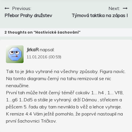
Navigace
Previous:
Next:
pro
Přebor Prahy družstev
Týmová taktika na zápas I
příspěvek
2 thoughts on “
Hostivické šachování
”
JirkaR
napsal:
11.01.2016 (00:59)
Tak to je Jirko vyhrané na všechny způsoby. Figura navíc.
Na tomto diagramu černý na tahu remizoval se nic
nenaučíme.
První tah může hrát černý téměř cokoliv 1… h4 , 1… Vf8,
1…g6 1..Dd5 a stále je vyhraný. drží Dámou , střelcem a
pěšcem 5. řadu aby tam nevnikla b věž a lehce vyhraje.
K remize 4:4 Vám ještě pomohlo, že poprvé nastoupil na
první šachovnici Tričkov.