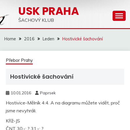
Skip
USK PRAHA
to
content
ŠACHOVÝ KLUB
Home
2016
Leden
Hostivické šachování
Přebor Prahy
Hostivické šachování
10.01.2016
Paprsek
Hostivice-Mělník 4:4. A na diagramu můžete vidět, proč
jsme nevyhráli.
Kříž-JS
ČNT 30.-; ? 31.-; ?