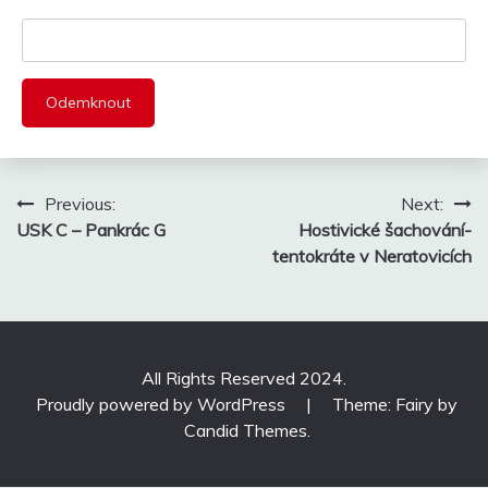
Navigace
Previous:
Next:
pro
USK C – Pankrác G
Hostivické šachování-
příspěvek
tentokráte v Neratovicích
All Rights Reserved 2024.
Proudly powered by WordPress
|
Theme: Fairy by
Candid Themes
.