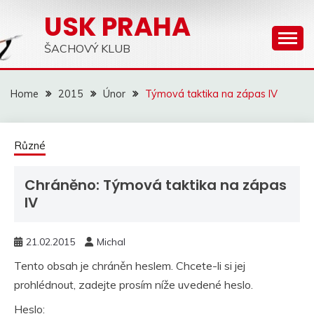
Skip
USK PRAHA
to
content
ŠACHOVÝ KLUB
Home
2015
Únor
Týmová taktika na zápas IV
Různé
Chráněno: Týmová taktika na zápas
IV
21.02.2015
Michal
Tento obsah je chráněn heslem. Chcete-li si jej
prohlédnout, zadejte prosím níže uvedené heslo.
Heslo: