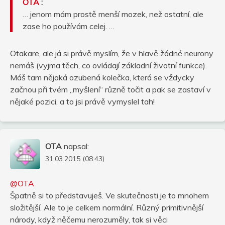
OTA
:
… jenom mám prostě menší mozek, než ostatní, ale
zase ho používám celej. …
Otakare, ale já si právě myslím, že v hlavě žádné neurony
nemáš (vyjma těch, co ovládají základní životní funkce).
Máš tam nějaká ozubená kolečka, která se vždycky
začnou při tvém „myšlení“ různě točit a pak se zastaví v
nějaké pozici, a to jsi právě vymyslel tah!
OTA
napsal:
31.03.2015 (08:43)
@OTA
Špatně si to představuješ. Ve skutečnosti je to mnohem
složitější. Ale to je celkem normální. Různý primitivnější
národy, když něčemu nerozuměly, tak si věci