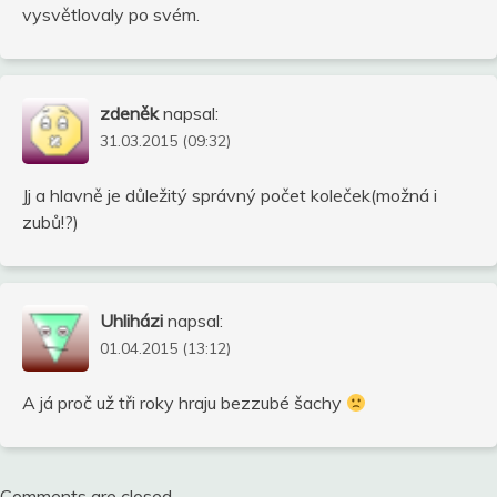
vysvětlovaly po svém.
zdeněk
napsal:
31.03.2015 (09:32)
Jj a hlavně je důležitý správný počet koleček(možná i
zubů!?)
Uhliházi
napsal:
01.04.2015 (13:12)
A já proč už tři roky hraju bezzubé šachy
Comments are closed.