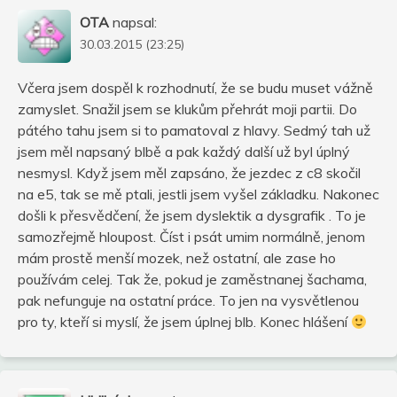
OTA
napsal:
30.03.2015 (23:25)
Včera jsem dospěl k rozhodnutí, že se budu muset vážně
zamyslet. Snažil jsem se klukům přehrát moji partii. Do
pátého tahu jsem si to pamatoval z hlavy. Sedmý tah už
jsem měl napsaný blbě a pak každý další už byl úplný
nesmysl. Když jsem měl zapsáno, že jezdec z c8 skočil
na e5, tak se mě ptali, jestli jsem vyšel základku. Nakonec
došli k přesvědčení, že jsem dyslektik a dysgrafik . To je
samozřejmě hloupost. Číst i psát umim normálně, jenom
mám prostě menší mozek, než ostatní, ale zase ho
používám celej. Tak že, pokud je zaměstnanej šachama,
pak nefunguje na ostatní práce. To jen na vysvětlenou
pro ty, kteří si myslí, že jsem úplnej blb. Konec hlášení