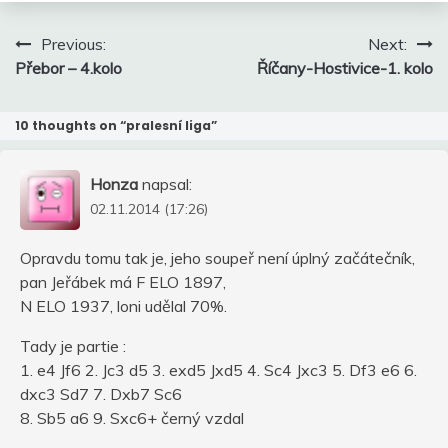
Navigace
Previous:
Next:
pro
Přebor – 4.kolo
Říčany-Hostivice-1. kolo
příspěvek
10 thoughts on “
pralesní liga
”
Honza
napsal:
02.11.2014 (17:26)
Opravdu tomu tak je, jeho soupeř není úplný začátečník,
pan Jeřábek má F ELO 1897,
N ELO 1937, loni udělal 70%.
Tady je partie :
1. e4 Jf6 2. Jc3 d5 3. exd5 Jxd5 4. Sc4 Jxc3 5. Df3 e6 6.
dxc3 Sd7 7. Dxb7 Sc6
8. Sb5 a6 9. Sxc6+ černý vzdal