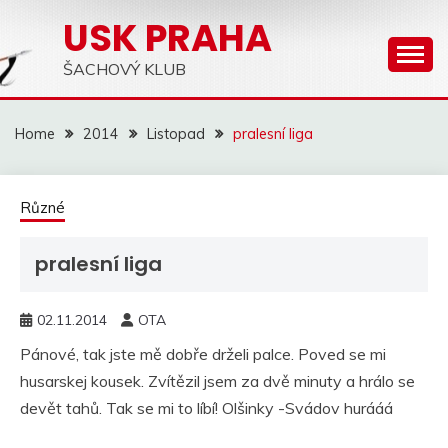
Skip
USK PRAHA
to
content
ŠACHOVÝ KLUB
Home
2014
Listopad
pralesní liga
Různé
pralesní liga
02.11.2014
OTA
Pánové, tak jste mě dobře drželi palce. Poved se mi
husarskej kousek. Zvítězil jsem za dvě minuty a hrálo se
devět tahů. Tak se mi to líbí! Olšinky -Svádov hurááá