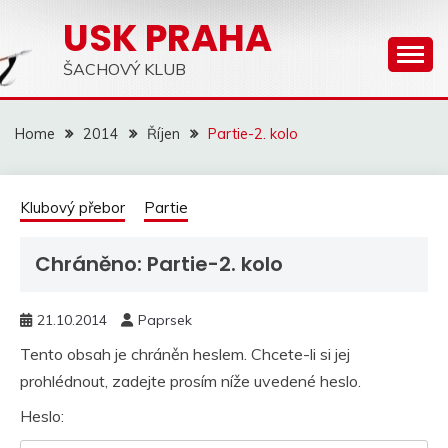
Skip
USK PRAHA
to
content
ŠACHOVÝ KLUB
Home
2014
Říjen
Partie-2. kolo
Klubový přebor
Partie
Chráněno: Partie-2. kolo
21.10.2014
Paprsek
Tento obsah je chráněn heslem. Chcete-li si jej
prohlédnout, zadejte prosím níže uvedené heslo.
Heslo: