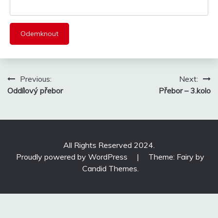
Navigace
Previous:
Next:
pro
Oddílový přebor
Přebor – 3.kolo
příspěvek
All Rights Reserved 2024.
Proudly powered by WordPress
|
Theme: Fairy by
Candid Themes
.