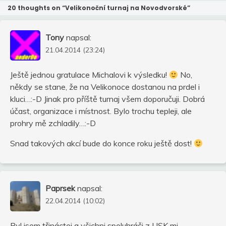
20 thoughts on “
Velikonoční turnaj na Novodvorské
”
Tony
napsal:
21.04.2014 (23:24)
Ještě jednou gratulace Michalovi k výsledku!
No,
někdy se stane, že na Velikonoce dostanou na prdel i
kluci…:-D Jinak pro příště turnaj všem doporučuji. Dobrá
účast, organizace i místnost. Bylo trochu tepleji, ale
prohry mě zchladily…:-D
Snad takových akcí bude do konce roku ještě dost!
Paprsek
napsal:
22.04.2014 (10:02)
Byl jsem třináctej a všichni spoluhráči z USK mi