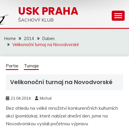
Skip
USK PRAHA
to
content
ŠACHOVÝ KLUB
Home
2014
Duben
Velikonoční turnaj na Novodvorské
Partie
Turnaje
Velikonoční turnaj na Novodvorské
21.04.2014
Michal
Bez ohledu na velké množství konkurenčních kulturních
akcí (pomlázka), které nabízel dnešní den, jsme na
Novodvorskou vyslali početnou výpravu.