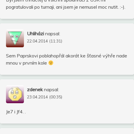
pogratulovali po turnaji, ani jsem je nemusel moc nutit. :-).
Uhliházi
napsal:
22.04.2014 (11:31)
Sem Paprskovi poblahopřál akorát ke šťasné výhře nade
mnou v prvním kole
zdenek
napsal:
23.04.2014 (00:35)
Je7 i Jf4. .