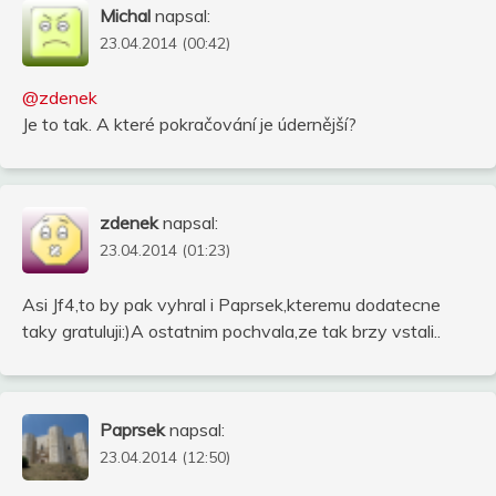
Michal
napsal:
23.04.2014 (00:42)
@zdenek
Je to tak. A které pokračování je údernější?
zdenek
napsal:
23.04.2014 (01:23)
Asi Jf4,to by pak vyhral i Paprsek,kteremu dodatecne
taky gratuluji:)A ostatnim pochvala,ze tak brzy vstali..
Paprsek
napsal:
23.04.2014 (12:50)