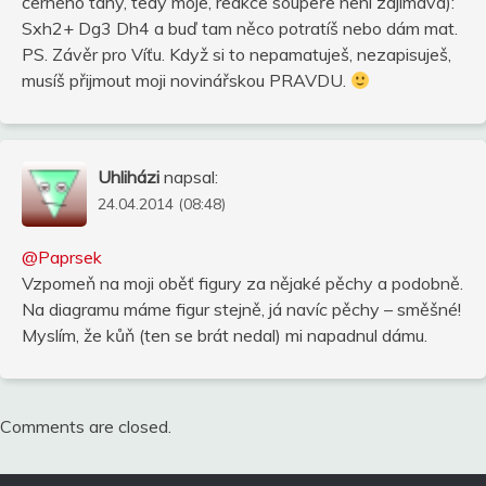
černého tahy, tedy moje, reakce soupeře není zajímavá):
Sxh2+ Dg3 Dh4 a buď tam něco potratíš nebo dám mat.
PS. Závěr pro Víťu. Když si to nepamatuješ, nezapisuješ,
musíš přijmout moji novinářskou PRAVDU.
Uhliházi
napsal:
24.04.2014 (08:48)
@Paprsek
Vzpomeň na moji oběť figury za nějaké pěchy a podobně.
Na diagramu máme figur stejně, já navíc pěchy – směšné!
Myslím, že kůň (ten se brát nedal) mi napadnul dámu.
Comments are closed.