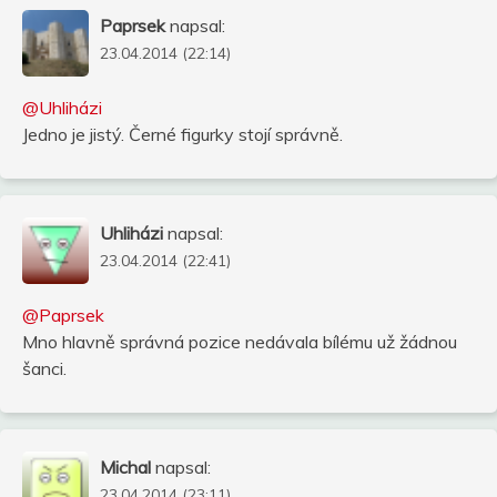
Paprsek
napsal:
23.04.2014 (22:14)
@Uhliházi
Jedno je jistý. Černé figurky stojí správně.
Uhliházi
napsal:
23.04.2014 (22:41)
@Paprsek
Mno hlavně správná pozice nedávala bílému už žádnou
šanci.
Michal
napsal:
23.04.2014 (23:11)