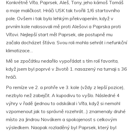
Konkrétně Víťa, Paprsek, Aleš, Tony, jeho kámoš Tomáš
a moje maličkost. Hráči USK tak tvořili 1/6 startovního
pole. Ovšem i tak bylo lehkým překvapením, když v
prvním kole nalosovali mě proti Alešovi a Paprska proti
Víťovi. Nejlepší start měl Paprsek, ale postupně mu
začala docházet šťáva. Svou roli mohla sehrát i nefunkční
klimatizace…
Mě se zpočátku nedařilo vypořádat s tím rolí favorita,
když jsem byl poprvé v životě 1. nasazený na turnaji s 36
hráči.
Po remíze ve 2. a prohře ve 3. kole (vždy z lepší pozice),
nezbylo než zabejčit. A kupodivu to vyšlo. Následné 4
výhry v řadě (jednou to odskákal i Víťa, když si nemohl
vzpomenout jak to správně rozehrát…) znamenaly druhé
místo za Jindrou Novákem a spokojenost s celkovým
výsledkem. Naopak rozladěný byl Paprsek, který byl