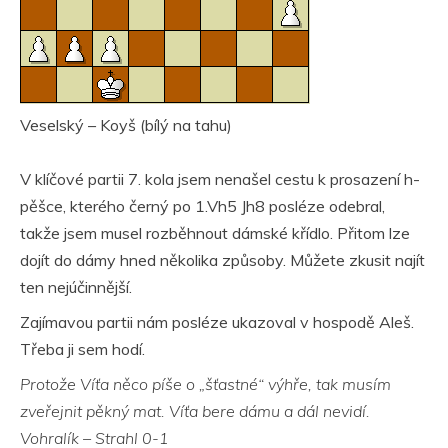
Veselský – Koyš (bílý na tahu)
V klíčové partii 7. kola jsem nenašel cestu k prosazení h-
pěšce, kterého černý po 1.Vh5 Jh8 posléze odebral,
takže jsem musel rozběhnout dámské křídlo. Přitom lze
dojít do dámy hned několika způsoby. Můžete zkusit najít
ten nejúčinnější.
Zajímavou partii nám posléze ukazoval v hospodě Aleš.
Třeba ji sem hodí.
Protože Víťa něco píše o „šťastné“ výhře, tak musím
zveřejnit pěkný mat. Víťa bere dámu a dál nevidí.
Vohralík – Strahl 0-1