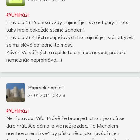
@Uhliházi
Pravidlo 1) Paprska vždy zajímají jen svoje figury. Proto
taky hraje pokaždé stejné zahájení.
Pravidlo 2) Z těch soupeřových ho zajímá jen král. Zbytek
se mu slévá do jednolité masy.
Závěr: Ve vážných a rapidu to ani moc nevadí, protože
nemožnák neprohrává…;)
Paprsek
napsal:
24.04.2014 (08:25)
@Uhliházi
Není pravda, Víťo. Právě že braní jednoho z jezdců se
dalo hrát. Ale dáma je víc než jezdec. Po Michalem
navrhovaném Sxe4 by přišlo něco jako (uvádím jen