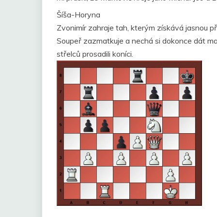
Šíša-Horyna
Zvonimír zahraje tah, kterým získává jasnou p
Soupeř zazmatkuje a nechá si dokonce dát mat. 
střelců prosadili koníci.