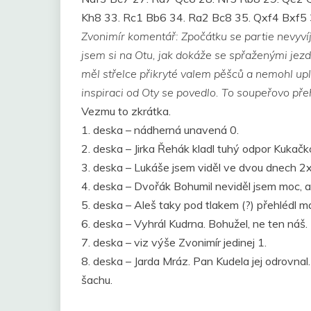
Kh8 33. Rc1 Bb6 34. Ra2 Bc8 35. Qxf4 Bxf5 
Zvonimír komentář: Zpočátku se partie nevyvíj
jsem si na Otu, jak dokáže se spřaženými jezd
měl střelce přikryté valem pěšců a nemohl upla
inspiraci od Oty se povedlo. To soupeřovo pře
Vezmu to zkrátka.
1. deska – nádherná unavená 0.
2. deska – Jirka Řehák kladl tuhý odpor Kukačko
3. deska – Lukáše jsem viděl ve dvou dnech 2x
4. deska – Dvořák Bohumil neviděl jsem moc, a
5. deska – Aleš taky pod tlakem (?) přehlédl ma
6. deska – Vyhrál Kudrna. Bohužel, ne ten náš.
7. deska – viz výše Zvonimír jedinej 1.
8. deska – Jarda Mráz. Pan Kudela jej odrovnal.
šachu.