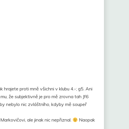
hrajete proti mně všichni v klubu 4.-; g5. Ani
mu, že subjektivně je pro mě zrovna tah Jf6
o by nebylo nic zvláštního, kdyby mě soupeř
arkovičovi, ale jinak nic nepřiznal.
Naopak