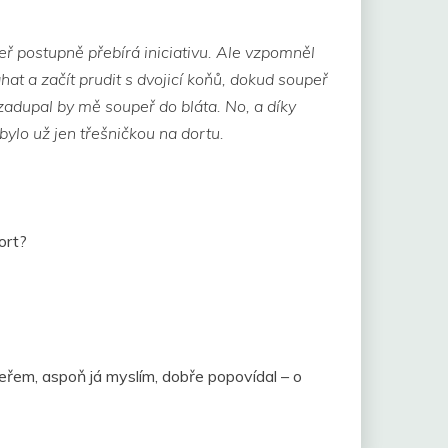
eř postupně přebírá iniciativu. Ale vzpomněl
at a začít prudit s dvojicí koňů, dokud soupeř
 zadupal by mě soupeř do bláta. No, a díky
ylo už jen třešničkou na dortu.
ort?
upeřem, aspoň já myslím, dobře popovídal – o