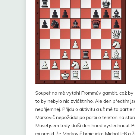
Soupeř na mě vytáhl Frommův gambit, což by neb
to by nebylo nic zvláštního. Ale den předtím 
nepříjemnej. Přijdu o aktivitu a už mě ta part
Markovič nepožádal po partii o telefon na sta
Musel jsem tedy další den hned vyslechnout Pav
mi práskl, že Markovič hraje jako Michal Jc6 a