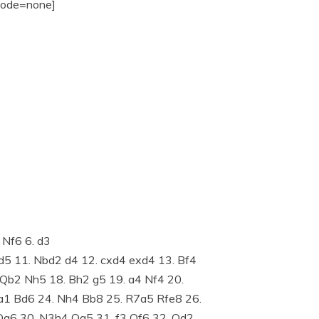
Mode=none]
 Nf6 6. d3
d5 11. Nbd2 d4 12. cxd4 exd4 13. Bf4
 Qb2 Nh5 18. Bh2 g5 19. a4 Nf4 20.
a1 Bd6 24. Nh4 Bb8 25. R7a5 Rfe8 26.
Qg6 30. N3h4 Qg5 31. f3 Qf6 32. Qd2