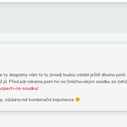
 ale ty diagramy nám to tu (snad) budou zdobit ještě dlouho poté…
 než já. Před pár rokama jsem ho na Smíchovským soudku ze zaháj
-uspech-na-soudku/
resp. zásluha mé kombinační impotence