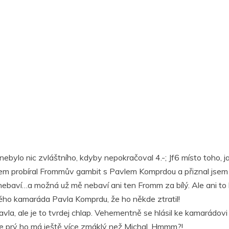
ylo nic zvláštního, kdyby nepokračoval 4.-; Jf6 místo toho, jak 
jsem probíral Frommův gambit s Pavlem Komprdou a přiznal jsem 
ie nebaví…a možná už mě nebaví ani ten Fromm za bílý. Ale ani t
rého kamaráda Pavla Komprdu, že ho někde ztratil!
la, ale je to tvrdej chlap. Vehementně se hlásil ke kamarádovi M
 že prý ho má ještě více zmáklý než Michal. Hmmm?!