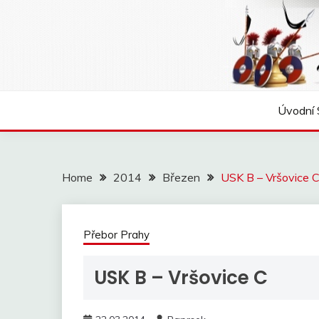
Skip
to
content
Úvodní 
Home
2014
Březen
USK B – Vršovice 
Přebor Prahy
USK B – Vršovice C