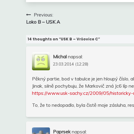
Navigace
Previous:
pro
Loko B – USK A
příspěvek
14 thoughts on “
USK B – Vršovice C
”
Michal
napsal:
23.03.2014 (12:28)
Pěkný partie, bod v tabulce je jen hloupý číslo,
Jinak, silně pochybuju, že Markovič zná Jc6 líp
https://www.usk-sachy.cz/2009/05/historicky
To, že to nedopadlo, byla čistě moje zásluha, 
Paprsek
napsal: