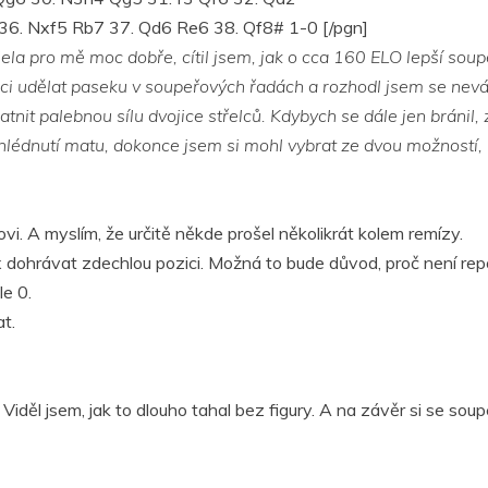
36. Nxf5 Rb7 37. Qd6 Re6 38. Qf8# 1-0 [/pgn]
ela pro mě moc dobře, cítil jsem, jak o cca 160 ELO lepší soup
ci udělat paseku v soupeřových řadách a rozhodl jsem se neváh
tnit palebnou sílu dvojice střelců. Kdybych se dále jen bránil,
hlédnutí matu, dokonce jsem si mohl vybrat ze dvou možností, b
vi. A myslím, že určitě někde prošel několikrát kolem remízy.
 dohrávat zdechlou pozici. Možná to bude důvod, proč není rep
le 0.
t.
 Viděl jsem, jak to dlouho tahal bez figury. A na závěr si se so