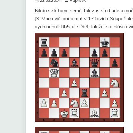
22.03.2014
Paprsek
Nikdo se k tomu nemá, tak zase to bude o mně 
JS-Markovič, aneb mat v 17 tazích. Soupeř ale
bych nehrál Dh5, ale Db3, tak železo hlásí rovi