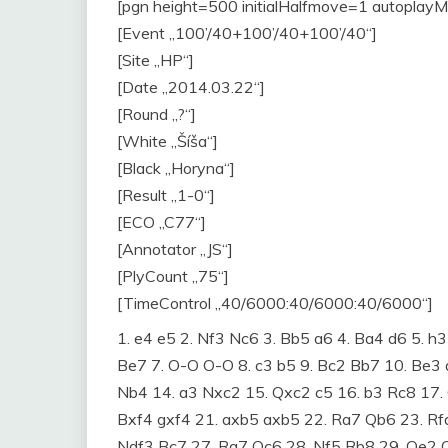
[pgn height=500 initialHalfmove=1 autoplay
[Event „100’/40+100’/40+100’/40“]
[Site „HP“]
[Date „2014.03.22“]
[Round „?“]
[White „Šíša“]
[Black „Horyna“]
[Result „1-0“]
[ECO „C77“]
[Annotator „JS“]
[PlyCount „75“]
[TimeControl „40/6000:40/6000:40/6000“]
1. e4 e5 2. Nf3 Nc6 3. Bb5 a6 4. Ba4 d6 5. h3
Be7 7. O-O O-O 8. c3 b5 9. Bc2 Bb7 10. Be3 
Nb4 14. a3 Nxc2 15. Qxc2 c5 16. b3 Rc8 17.
Bxf4 gxf4 21. axb5 axb5 22. Ra7 Qb6 23. Rf
Ndf3 Bc7 27. Ra7 Qc6 28. Nf5 Rb8 29. Qe2 