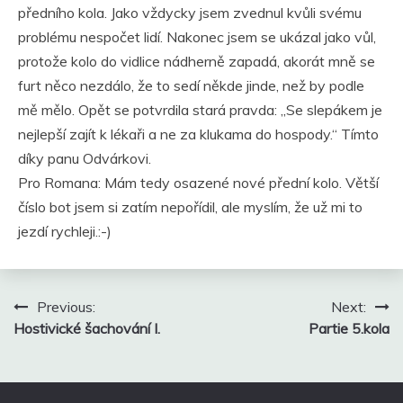
předního kola. Jako vždycky jsem zvednul kvůli svému
problému nespočet lidí. Nakonec jsem se ukázal jako vůl,
protože kolo do vidlice nádherně zapadá, akorát mně se
furt něco nezdálo, že to sedí někde jinde, než by podle
mě mělo. Opět se potvrdila stará pravda: „Se slepákem je
nejlepší zajít k lékaři a ne za klukama do hospody.“ Tímto
díky panu Odvárkovi.
Pro Romana: Mám tedy osazené nové přední kolo. Větší
číslo bot jsem si zatím nepořídil, ale myslím, že už mi to
jezdí rychleji.:-)
Navigace
Previous:
Next:
pro
Hostivické šachování I.
Partie 5.kola
příspěvek