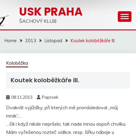
Skip
USK PRAHA
to
content
ŠACHOVÝ KLUB
Home
2013
Listopad
Koutek koloběžkáře III.
Koloběžka
Koutek koloběžkáře III.
08.11.2013
Paprsek
Dvakrát vyjížďky, při kterých mě pronásledoval „můj
mrak“…
…čili i když nikde nepršelo, tak nade mnou aspoň chvilku.
Mám vyřešenou rozteč vidlice, resp. šířku náboje u