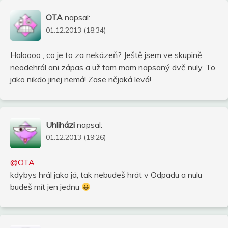
OTA
napsal:
01.12.2013 (18:34)
Haloooo , co je to za nekázeň? Ještě jsem ve skupině
neodehrál ani zápas a už tam mam napsaný dvě nuly. To
jako nikdo jinej nemá! Zase nějaká levá!
Uhliházi
napsal:
01.12.2013 (19:26)
@OTA
kdybys hrál jako já, tak nebudeš hrát v Odpadu a nulu
budeš mít jen jednu