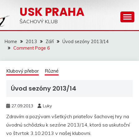
Skip
USK PRAHA
to
content
ŠACHOVÝ KLUB
Home
2013
Září
Úvod sezóny 2013/14
Comment Page 6
Klubový přebor
Různé
Úvod sezóny 2013/14
27.09.2013
Luky
Zdravím a pozývam všetkých priateľov šachovej hry na
úvodnú schôdzku k sezóne 2013/14, ktorá sa uskutoční
vo štvrtok 3.10.2013 v našej klubovni.