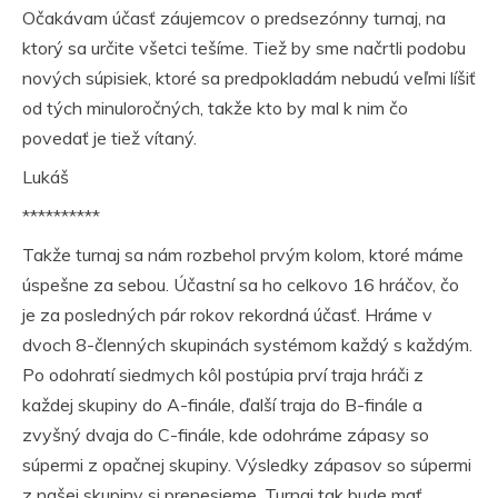
Očakávam účasť záujemcov o predsezónny turnaj, na
ktorý sa určite všetci tešíme. Tiež by sme načrtli podobu
nových súpisiek, ktoré sa predpokladám nebudú veľmi líšiť
od tých minuloročných, takže kto by mal k nim čo
povedať je tiež vítaný.
Lukáš
**********
Takže turnaj sa nám rozbehol prvým kolom, ktoré máme
úspešne za sebou. Účastní sa ho celkovo 16 hráčov, čo
je za posledných pár rokov rekordná účasť. Hráme v
dvoch 8-členných skupinách systémom každý s každým.
Po odohratí siedmych kôl postúpia prví traja hráči z
každej skupiny do A-finále, ďalší traja do B-finále a
zvyšný dvaja do C-finále, kde odohráme zápasy so
súpermi z opačnej skupiny. Výsledky zápasov so súpermi
z našej skupiny si prenesieme. Turnaj tak bude mať