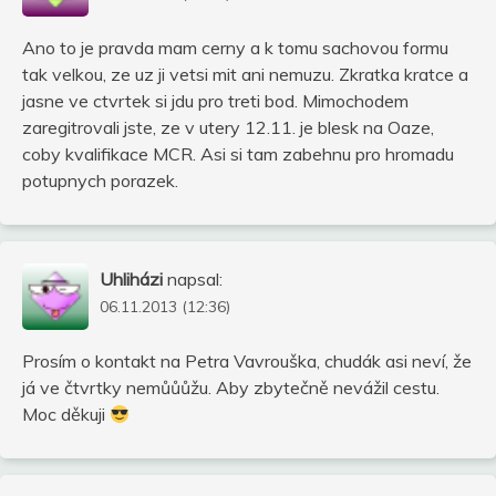
Ano to je pravda mam cerny a k tomu sachovou formu
tak velkou, ze uz ji vetsi mit ani nemuzu. Zkratka kratce a
jasne ve ctvrtek si jdu pro treti bod. Mimochodem
zaregitrovali jste, ze v utery 12.11. je blesk na Oaze,
coby kvalifikace MCR. Asi si tam zabehnu pro hromadu
potupnych porazek.
Uhliházi
napsal:
06.11.2013 (12:36)
Prosím o kontakt na Petra Vavrouška, chudák asi neví, že
já ve čtvrtky nemůůůžu. Aby zbytečně nevážil cestu.
Moc děkuji