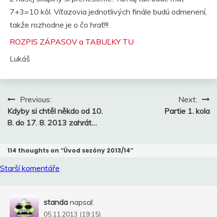
7+3=10 kôl. Víťazovia jednotlivých finále budú odmenení,
takže rozhodne je o čo hrať!!!
ROZPIS ZÁPASOV a TABUĽKY TU
Lukáš
Navigace
Previous:
Next:
pro
Kdyby si chtěl někdo od 10.
Partie 1. kola
příspěvek
8. do 17. 8. 2013 zahrát…
114 thoughts on “
Úvod sezóny 2013/14
”
Navigace
Starší komentáře
pro
komentáře
standa
napsal:
05.11.2013 (19:15)