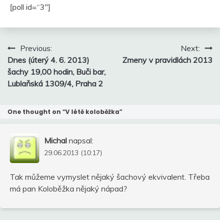
[poll id=“3″]
Navigace
Previous:
Next:
pro
Dnes (úterý 4. 6. 2013)
Zmeny v pravidlách 2013
příspěvek
šachy 19,00 hodin, Buči bar,
Lublaňská 1309/4, Praha 2
One thought on “
V létě koloběžka
”
Michal
napsal:
29.06.2013 (10:17)
Tak můžeme vymyslet nějaký šachový ekvivalent. Třeba
má pan Koloběžka nějaký nápad?