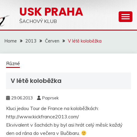
Skip
USK PRAHA
to
content
ŠACHOVÝ KLUB
Home
2013
Červen
V létě koloběžka
Různé
V létě koloběžka
29.06.2013
Paprsek
Kluci jedou Tour de France na koloběžkách:
http://www.kickfrance2013.com/
Ekvivalent v šachách by byl asi hrát celý měsíc každý
den od rána do večera v Bučibaru.