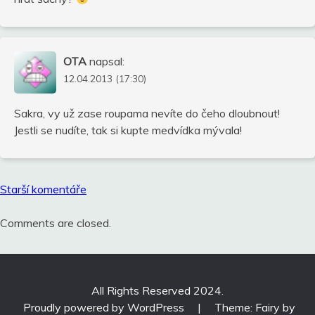
OTA
napsal:
12.04.2013 (17:30)
Sakra, vy už zase roupama nevíte do čeho dloubnout!
Jestli se nudíte, tak si kupte medvídka mývala!
Navigace
Starší komentáře
pro
komentáře
Comments are closed.
All Rights Reserved 2024.
Proudly powered by WordPress
|
Theme: Fairy by