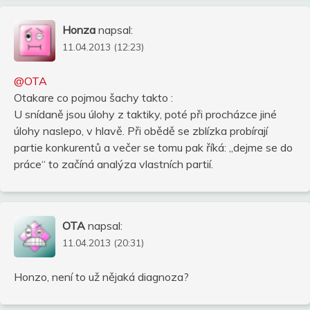
Honza
napsal:
11.04.2013 (12:23)
@OTA
Otakare co pojmou šachy takto :
U snídaně jsou úlohy z taktiky, poté při procházce jiné
úlohy naslepo, v hlavě. Při obědě se zblízka probírají
partie konkurentů a večer se tomu pak říká: „dejme se do
práce“ to začíná analýza vlastních partií.
OTA
napsal:
11.04.2013 (20:31)
Honzo, není to už nějaká diagnoza?