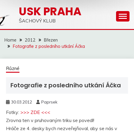
Skip
USK PRAHA
to
content
ŠACHOVÝ KLUB
Home
2012
Březen
Fotografie z posledního utkání Áčka
Různé
Fotografie z posledního utkání Áčka
30.03.2012
Paprsek
Fotky:
>>> ZDE <<<
Zrovna ten v pruhovaným triku se povedl!
Hráče ze 4. desky bych nezveřejňoval, aby se nás v