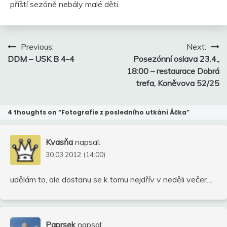
příští sezóně nebály malé děti.
Navigace
Previous:
Next:
pro
DDM – USK B 4-4
Posezónní oslava 23.4.,
příspěvek
18:00 – restaurace Dobrá
trefa, Koněvova 52/25
4 thoughts on “
Fotografie z posledního utkání Áčka
”
Kvasňa
napsal:
30.03.2012 (14:00)
udělám to, ale dostanu se k tomu nejdřív v neděli večer…
Paprsek
napsal: