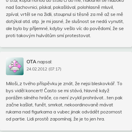
nad šachovnici, pískal, pokašlával, polohlasně mluvil,
zpíval, vrtěl se na židli, stoupnul si těsně za mě až se mě
dotýkal atd. atp. Je mi jasné, že slušnost se nedá vynutit,
ale bylo by příjemné, kdyby vešlo víc do povědomí, že se
proti takovým hulvátům smí protestovat.
OTA
napsal:
24.02.2012 (07:17)
Miloši,,z tvého příspěvku je znát, že nejsi bleskovkář. To
bys viděl koncert! Často se mi stává, hlavně když
porážim silného hráče, co není zvyklí prohrávat…ten pak
začne kašlat, funět, smrkat, nekoordinovaně mávat
rukama nad figurkama a vubec jinak odvádět pozornost
od partie. Lidi prostě zapomínaj, že je to jen hra.