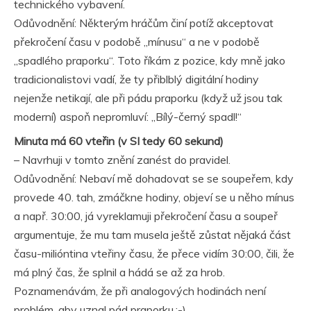
technického vybavení.
Odůvodnění: Některým hráčům činí potíž akceptovat
překročení času v podobě „mínusu“ a ne v podobě
„spadlého praporku“. Toto říkám z pozice, kdy mně jako
tradicionalistovi vadí, že ty přiblblý digitální hodiny
nejenže netikají, ale při pádu praporku (když už jsou tak
moderní) aspoň nepromluví: „Bílý-černý spadl!“
Minuta má 60 vteřin (v SI tedy 60 sekund)
– Navrhuji v tomto znění zanést do pravidel.
Odůvodnění: Nebaví mě dohadovat se se soupeřem, kdy
provede 40. tah, zmáčkne hodiny, objeví se u něho mínus
a např. 30:00, já vyreklamuji překročení času a soupeř
argumentuje, že mu tam musela ještě zůstat nějaká část
času-milióntina vteřiny času, že přece vidím 30:00, čili, že
má plný čas, že splnil a hádá se až za hrob.
Poznamenávám, že při analogových hodinách není
problém, aby uznal pád praporku.:-)