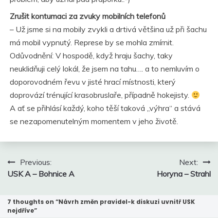
Zrušit kontumaci za zvuky mobilních telefonů
– Už jsme si na mobily zvykli a drtivá většina už při šachu
má mobil vypnutý. Represe by se mohla zmírnit.
Odůvodnění: V hospodě, když hraju šachy, taky
neuklidňuji celý lokál, že jsem na tahu…. a to nemluvím o
doporovodném řevu v jisté hrací místnosti, který
doprovází trénující krasobruslaře, případně hokejisty.
A ať se přihlásí každý, koho těší taková „výhra“ a stává
se nezapomenutelným momentem v jeho životě.
Navigace
Previous:
Next:
pro
USK A – Bohnice A
Horyna – Strahl
příspěvek
7 thoughts on “
Návrh změn pravidel-k diskuzi uvnitř USK
nejdříve
”