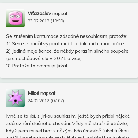
Víťazoslav
napsal:
23.02.2012 (19:50)
Se zrušením kontumace zásadně nesouhlasím, protože:
1) Sem se naučil vypínat mobil, a dalo mi to moc práce
2) Jediná moje šance, že někdy porazím silného soupeře
(pro nechápavé elo = 2071 a více)
3) Protože to navrhuje Jirka!
Miloš
napsal:
24.02.2012 (07:07)
Mně se to líbí, s Jirkou souhlasím. Ještě bych přidal nějaké
zdůraznění slušného chování. Vždy mě strašně otrávilo,
když jsem musel hrát s někým, kdo úmyslně ťukal tužkou
o stůl, kopal nohou do stolu či do mě, nakláněl se hluboko