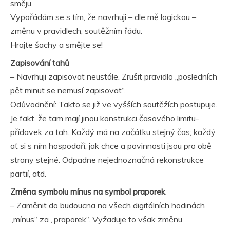
směju.
Vypořádám se s tím, že navrhuji – dle mě logickou –
změnu v pravidlech, soutěžním řádu.
Hrajte šachy a smějte se!
Zapisování tahů
– Navrhuji zapisovat neustále. Zrušit pravidlo „posledních
pět minut se nemusí zapisovat“.
Odůvodnění: Takto se již ve vyšších soutěžích postupuje.
Je fakt, že tam mají jinou konstrukci časového limitu-
přídavek za tah. Každý má na začátku stejný čas; každý
ať si s ním hospodaří, jak chce a povinnosti jsou pro obě
strany stejné. Odpadne nejednoznačná rekonstrukce
partií, atd.
Změna symbolu mínus na symbol praporek
– Zaměnit do budoucna na všech digitálních hodinách
„mínus“ za „praporek“. Vyžaduje to však změnu