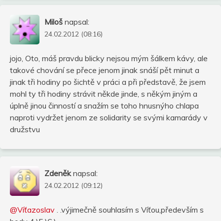
Miloš
napsal:
24.02.2012 (08:16)
jojo, Oto, máš pravdu blicky nejsou mým šálkem kávy, ale
takové chování se přece jenom jinak snáší pět minut a
jinak tři hodiny po šichtě v práci a při představě, že jsem
mohl ty tři hodiny strávit někde jinde, s někým jiným a
úplně jinou činností a snažím se toho hnusnýho chlapa
naproti vydržet jenom ze solidarity se svými kamarády v
družstvu
Zdeněk
napsal:
24.02.2012 (09:12)
@Víťazoslav
. .výjimečně souhlasím s Víťou,především s