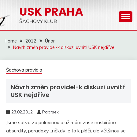
Skip
USK PRAHA
to
content
ŠACHOVÝ KLUB
Home
2012
Únor
Návrh změn pravidel-k diskuzi uvnitř USK nejdříve
Šachová pravidla
Návrh změn pravidel-k diskuzi uvnitř
USK nejdříve
23.02.2012
Paprsek
Jsme sotva za polovinou a už mám zase nasbíráno…
absurdity, paradoxy…někdy je to k pláči, ale většinou se