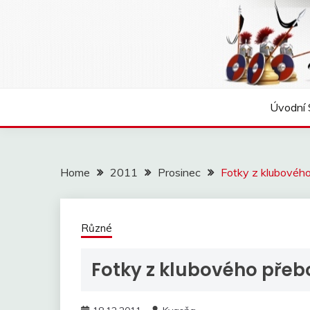
Skip
to
content
Úvodní 
Home
2011
Prosinec
Fotky z klubového 
Různé
Fotky z klubového přebo