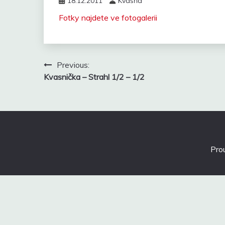
18.12.2011
Kvasňa
Fotky najdete ve fotogalerii
Navigace
Previous:
pro
Kvasnička – Strahl 1/2 – 1/2
příspěvek
Pro