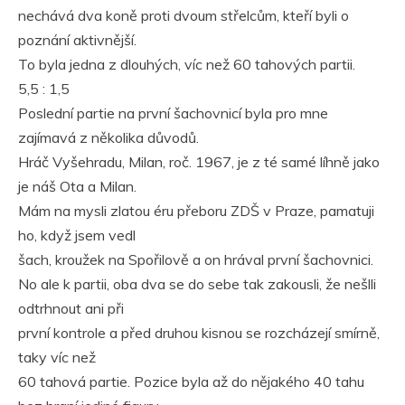
nechává dva koně proti dvoum střelcům, kteří byli o
poznání aktivnější.
To byla jedna z dlouhých, víc než 60 tahových partii.
5,5 : 1,5
Poslední partie na první šachovnicí byla pro mne
zajímavá z několika důvodů.
Hráč Vyšehradu, Milan, roč. 1967, je z té samé líhně jako
je náš Ota a Milan.
Mám na mysli zlatou éru přeboru ZDŠ v Praze, pamatuji
ho, když jsem vedl
šach, kroužek na Spořilově a on hrával první šachovnici.
No ale k partii, oba dva se do sebe tak zakousli, že nešlli
odtrhnout ani při
první kontrole a před druhou kisnou se rozcházejí smírně,
taky víc než
60 tahová partie. Pozice byla až do nějakého 40 tahu