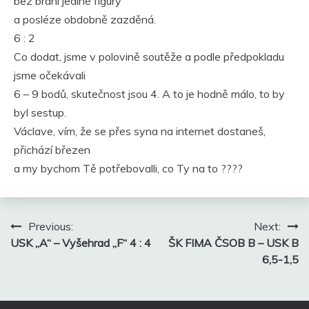
bez braní jediné figury
a posléze obdobně zazděná.
6 : 2
Co dodat, jsme v polovině soutěže a podle předpokladu
jsme očekávali
6 – 9 bodů, skutečnost jsou 4. A to je hodně málo, to by
byl sestup.
Václave, vím, že se přes syna na internet dostaneš,
přichází březen
a my bychom Tě potřebovalli, co Ty na to ????
Navigace
Previous:
Next:
pro
USK „A“ – Vyšehrad „F“ 4 : 4
ŠK FIMA ČSOB B – USK B
příspěvek
6,5-1,5