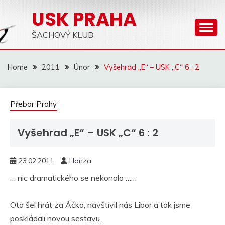
Skip
USK PRAHA
to
content
ŠACHOVÝ KLUB
Home
2011
Únor
Vyšehrad „E“ – USK „C“ 6 : 2
Přebor Prahy
Vyšehrad „E“ – USK „C“ 6 : 2
23.02.2011
Honza
… nic dramatického se nekonalo ……
Ota šel hrát za Áčko, navštívil nás Libor a tak jsme
poskládali novou sestavu.