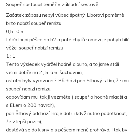
Soupeř nastoupil téměř v základní sestavě.
Začátek zápasu nebyl vůbec špatný, Liborovi poměrně
brzo nabízí soupeř remizu
0,5 : 0,5
Láďa loupí pěšce na h2 a poté chytře omezuje pohyb bílé
věže, soupeř nabízí remizu
1 : 1
Tento výsledek vydržel hodně dlouho, a to jsme stáli
velmi dobře na 2., 5. a 6. šachovnici,
ostatní byly vyrovnané. Přichází pan Šilhavý s tím, že mu
soupeř nabízí remizu,
odpovídám mu, tak ji vezměte ( soupeř o hodně mladší a
s ELem o 200 navrch),
pan Šilhavý odchází, hraje dál ( i když nutno podotknout,
že v lepší pozici),
dostává se do kisny a s pěšcem méně prohrává. I tak by