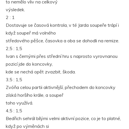
to nemělo vliv na celkový
výsledek.
2 : 1
Dostavuje se časová kontrola, v té Jarda soupeře trápí i
když soupeř má volného
středového pěšce, časovka a oba se dohodli na remize.
2,5 : 1,5
Ivan s černými přes střední hru s naprosto vyrovnanou
pozicí jde do koncovky,
kde se nechá opět zvazbit, škoda.
3,5 : 1,5
Zvóňa celou partii aktivnější, přechodem do koncovky
získá horšího krále, a soupeř
toho využívá.
4,5 : 1,5
Bedřich sehrál bílými velmi aktivní pozice, co je to platné,
když po výměnách si