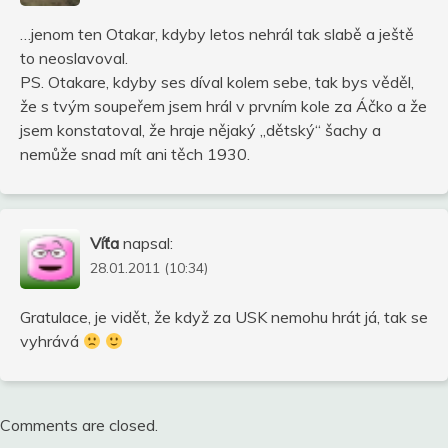
…jenom ten Otakar, kdyby letos nehrál tak slabě a ještě
to neoslavoval.
PS. Otakare, kdyby ses díval kolem sebe, tak bys věděl,
že s tvým soupeřem jsem hrál v prvním kole za Áčko a že
jsem konstatoval, že hraje nějaký „dětský“ šachy a
nemůže snad mít ani těch 1930.
Víťa
napsal:
28.01.2011 (10:34)
Gratulace, je vidět, že když za USK nemohu hrát já, tak se
vyhrává
Comments are closed.