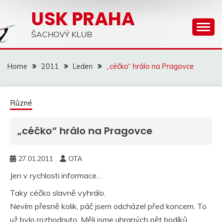
Skip
USK PRAHA
to
content
ŠACHOVÝ KLUB
Home
2011
Leden
„céčko“ hrálo na Pragovce
Různé
„céčko“ hrálo na Pragovce
27.01.2011
OTA
Jen v rychlosti informace…
Taky céčko slavně vyhrálo.
Nevím přesně kolik, páč jsem odcházel před koncem. To
už bylo rozhodnuto. Měli jsme uhraných pět bodíků.