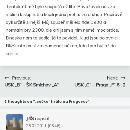
Tentokrát mě bylo soupeřů až líto. Považovali nás za
malinu k slupnutí a kupili jednu prohru za druhou. Papírově
byli určitě silnější. Můj soupeř měl elo fide 1930 a
normální prý 2300, ale ani jsem s nim neměl moc práce.
Dneska nám to sedlo. Já to povidal…kluci jsou bojovníci!
Bližší info musí zaznamenat někdo, kdo tam byl až do
konce.
Navigace
Previous:
Next:
pro
USK „B“ – ŠK Smíchov „A“
USK „C“ – Praga „F“ 6 : 2
příspěvek
2 thoughts on “
„céčko“ hrálo na Pragovce
”
JiříS
napsal:
28.01.2011 (08:46)