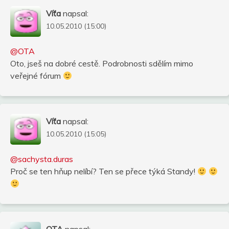
Víťa
napsal:
10.05.2010 (15:00)
@OTA
Oto, jseš na dobré cestě. Podrobnosti sdělím mimo
veřejné fórum
Víťa
napsal:
10.05.2010 (15:05)
@sachysta.duras
Proč se ten hňup nelíbí? Ten se přece týká Standy!
OTA
napsal: