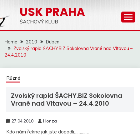
Skip
USK PRAHA
to
content
ŠACHOVÝ KLUB
Home
2010
Duben
Zvolský rapid ŠACHY.BIZ Sokolovna Vrané nad Vltavou –
24.4.2010
Různé
Zvolský rapid ŠACHY.BIZ Sokolovna
Vrané nad Vltavou – 24.4.2010
27.04.2010
Honza
Kdo nám řekne jak jste dopadli………….