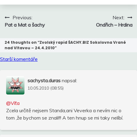
Navigace
Previous:
Next:
pro
Pat a Mat a šachy
Ondřich – Hrdina
příspěvek
24 thoughts on “
Zvolský rapid ŠACHY.BIZ Sokolovna Vrané
nad Vltavou – 24.4.2010
”
Navigace
Starší komentáře
pro
komentáře
sachysta.duras
napsal:
10.05.2010 (08:55)
@Víťa
Zcela určitě nejsem Standa,ani Veverka a nevím nic o
tom ,že bychom se znali!!! A ten hnup se mi taky nelíbí.