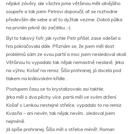
nějaké závěry, ale všichni jsme většinou měli silnějšího
soupeře a tak jsem Petrovi doporučil, ať se rozhodne
především dle sebe a ať to dyžtak vezme. Dobrá půlka
na prvním prkně do začátku ;-).
Byl to takový fofr, jak rychle Petr přišel, zase odešel a
hra pokračovala dále. Přiznám se, že jsem měl dost
problémů sám ze svou partií a moc jsem nesledoval okolí.
Většinou to vypadalo tak nějak nemastně neslaně. Jirka
na výhru, Košař na remiz, Šíša prohranej, já docela pod
tlakem na královském křídle…
Postupem času se to krystalizovalo asi takhle:
Jirka měl o dva pěchy více, partii měl ve svém držení.
Košař s Lenkou nestejné střelce, vypadalo to na remiz.
Kvasňa – ani nevím, tak nějak nevím…sledoval jsem
nejméně.
Já spíše prohranej, Šíša měl o střelce méně!, Roman