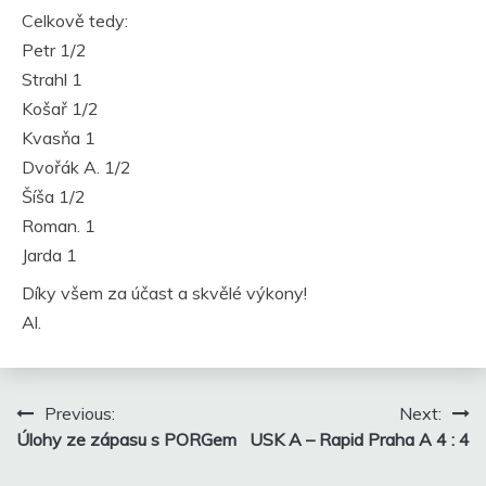
Celkově tedy:
Petr 1/2
Strahl 1
Košař 1/2
Kvasňa 1
Dvořák A. 1/2
Šíša 1/2
Roman. 1
Jarda 1
Díky všem za účast a skvělé výkony!
Al.
Navigace
Previous:
Next:
pro
Úlohy ze zápasu s PORGem
USK A – Rapid Praha A 4 : 4
příspěvek