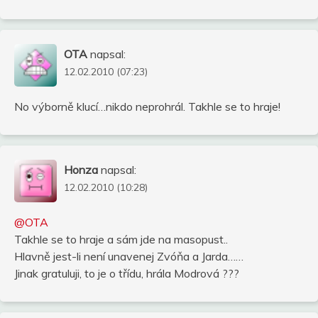
OTA
napsal:
12.02.2010 (07:23)
No výborně klucí…nikdo neprohrál. Takhle se to hraje!
Honza
napsal:
12.02.2010 (10:28)
@OTA
Takhle se to hraje a sám jde na masopust..
Hlavně jest-li není unavenej Zvóňa a Jarda……
Jinak gratuluji, to je o třídu, hrála Modrová ???