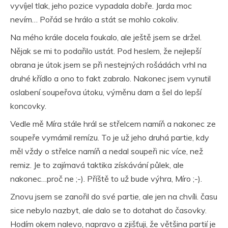
vyvíjel tlak, jeho pozice vypadala dobře. Jarda moc
nevím… Pořád se hrálo a stát se mohlo cokoliv.
Na mého krále docela foukalo, ale ještě jsem se držel.
Nějak se mi to podařilo ustát. Pod heslem, že nejlepší
obrana je útok jsem se při nestejných rošádách vrhl na
druhé křídlo a ono to fakt zabralo. Nakonec jsem vynutil
oslabení soupeřova útoku, výměnu dam a šel do lepší
koncovky.
Vedle mě Míra stále hrál se střelcem namíň a nakonec ze
soupeře vymámil remízu. To je už jeho druhá partie, kdy
měl vždy o střelce namíň a nedal soupeři nic více, než
remiz. Je to zajímavá taktika získávání půlek, ale
nakonec…proč ne ;-). Příště to už bude výhra, Míro ;-).
Znovu jsem se zanořil do své partie, ale jen na chvíli. času
sice nebylo nazbyt, ale dalo se to dotahat do časovky.
Hodím okem nalevo, napravo a zjišťuji, že většina partií je