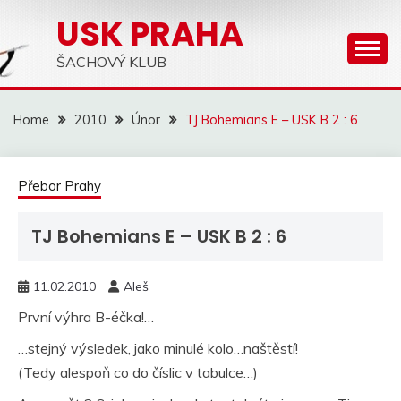
Skip
USK PRAHA
to
content
ŠACHOVÝ KLUB
Home
2010
Únor
TJ Bohemians E – USK B 2 : 6
Přebor Prahy
TJ Bohemians E – USK B 2 : 6
11.02.2010
Aleš
První výhra B-éčka!…
…stejný výsledek, jako minulé kolo…naštěstí!
(Tedy alespoň co do číslic v tabulce…)