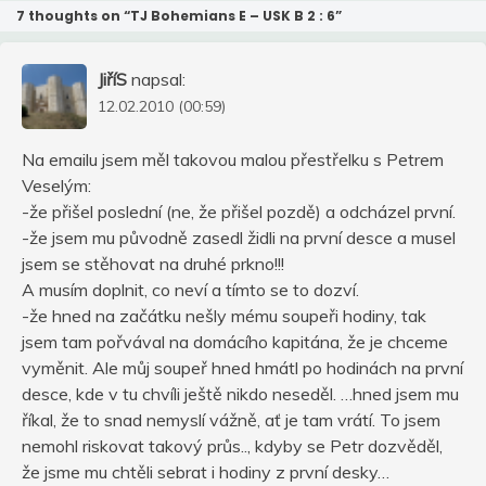
7 thoughts on “
TJ Bohemians E – USK B 2 : 6
”
JiříS
napsal:
12.02.2010 (00:59)
Na emailu jsem měl takovou malou přestřelku s Petrem
Veselým:
-že přišel poslední (ne, že přišel pozdě) a odcházel první.
-že jsem mu původně zasedl židli na první desce a musel
jsem se stěhovat na druhé prkno!!!
A musím doplnit, co neví a tímto se to dozví.
-že hned na začátku nešly mému soupeři hodiny, tak
jsem tam pořvával na domácího kapitána, že je chceme
vyměnit. Ale můj soupeř hned hmátl po hodinách na první
desce, kde v tu chvíli ještě nikdo neseděl. …hned jsem mu
říkal, že to snad nemyslí vážně, ať je tam vrátí. To jsem
nemohl riskovat takový průs.., kdyby se Petr dozvěděl,
že jsme mu chtěli sebrat i hodiny z první desky…