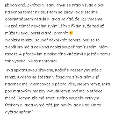
již dohraná. Zkrátka v jednu chvíli se hrálo všude a pak
najednou téměř nikde. Ptám se Jardy, jak si stojíme,
absolutně jsem netušil a Jarda povídá, že 5:1 vedeme.
Hezké. téměř nevěřím svým uším a říkám si, že teď už
můžu tu svou partii klidně i prohrát
Nabízím remízu, soupeř několikrát nebere, pak se to
zlepší pro mě a ke konci nabízí soupeř remízu sám. Mám
radost. A především z celkového vítězství a ještě k tomu
tak vysoko! Nikdo neprohrál!
Jirka uplatnil svou převahu, Košař s nestejnými střelci
remiz, Kvasňa se štěstím v časovce získal dámu, Já
nakonec měl v koncovce o pěcha více, ale jen remiz, Míra
pod matovými hrozby vynutil remiz, byť měl o střelce
méně, Roman zřejmě smetl svého soupeře drtivým
útokem a Jarda vyhrál též, jen nevím jak a kde. On to
dyžtak upřesní.