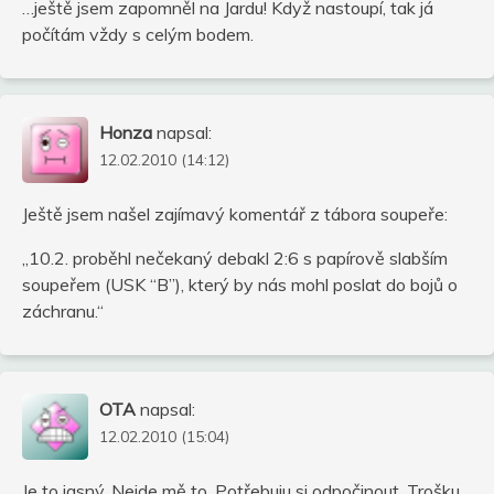
…ještě jsem zapomněl na Jardu! Když nastoupí, tak já
počítám vždy s celým bodem.
Honza
napsal:
12.02.2010 (14:12)
Ještě jsem našel zajímavý komentář z tábora soupeře:
„10.2. proběhl nečekaný debakl 2:6 s papírově slabším
soupeřem (USK “B”), který by nás mohl poslat do bojů o
záchranu.“
OTA
napsal:
12.02.2010 (15:04)
Je to jasný. Nejde mě to. Potřebuju si odpočinout. Trošku