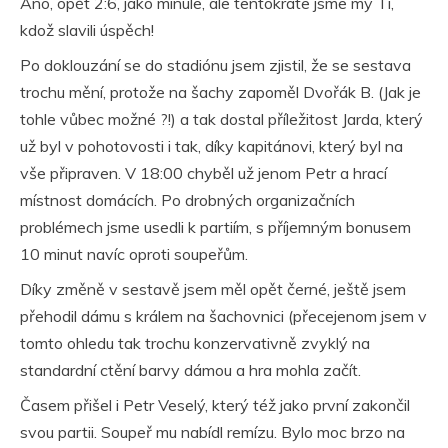
Ano, opět 2:6, jako minule, ale tentokráte jsme my Ti,
kdož slavili úspěch!
Po doklouzání se do stadiónu jsem zjistil, že se sestava
trochu mění, protože na šachy zapoměl Dvořák B. (Jak je
tohle vůbec možné ?!) a tak dostal příležitost Jarda, který
už byl v pohotovosti i tak, díky kapitánovi, který byl na
vše připraven. V 18:00 chyběl už jenom Petr a hrací
místnost domácích. Po drobných organizačních
problémech jsme usedli k partiím, s příjemným bonusem
10 minut navíc oproti soupeřům.
Díky změně v sestavě jsem měl opět černé, ještě jsem
přehodil dámu s králem na šachovnici (přecejenom jsem v
tomto ohledu tak trochu konzervativně zvyklý na
standardní ctění barvy dámou a hra mohla začít.
Časem přišel i Petr Veselý, který též jako první zakončil
svou partii. Soupeř mu nabídl remízu. Bylo moc brzo na