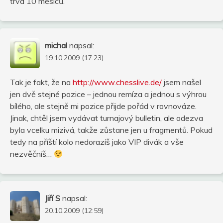
trvá 10 měsíců.
michal
napsal:
19.10.2009 (17:23)
Tak je fakt, že na
http://www.chesslive.de/
jsem našel
jen dvě stejné pozice – jednou remíza a jednou s výhrou
bílého, ale stejně mi pozice přijde pořád v rovnováze.
Jinak, chtěl jsem vydávat turnajový bulletin, ale odezva
byla vcelku mizivá, takže zůstane jen u fragmentů. Pokud
tedy na příští kolo nedorazíš jako VIP divák a vše
nezvěčníš…
Jiří S
napsal:
20.10.2009 (12:59)