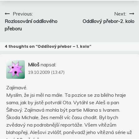
Navigace
Previous:
Next:
pro
Rozlosování oddílového
Oddílový přebor-2. kolo
příspěvek
přeboru
4 thoughts on “
Oddílový přebor – 1. kolo
”
Miloš
napsal:
19.10.2009 (13:47)
Zajímavé.
Myslím, že jsi měl na mále. Ta pozice se za bílého hraje
sama, jak by jistě potvrdil Ota. Vytáhl se Aleš a pan
Šilhavý. Zajímavá mohla být partie Milana s Ivanem.
Škoda Michale, žes neměl víc času chodit. Byl bych
zvědavý na podrobnější reportáže. Všem vítězům
blahopřeji, Alešovi zvlášť, poněvadž jeho vítězná série už