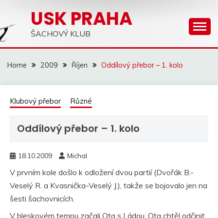
Skip
USK PRAHA
to
content
ŠACHOVÝ KLUB
Home
2009
Říjen
Oddílový přebor – 1. kolo
Klubový přebor
Různé
Oddílový přebor – 1. kolo
18.10.2009
Michal
V prvním kole došlo k odložení dvou partií (Dvořák B.-
Veselý R. a Kvasnička-Veselý J.), takže se bojovalo jen na
šesti šachovnicích.
V bleskovém tempu začali Ota s Ládou. Ota chtěl odčinit