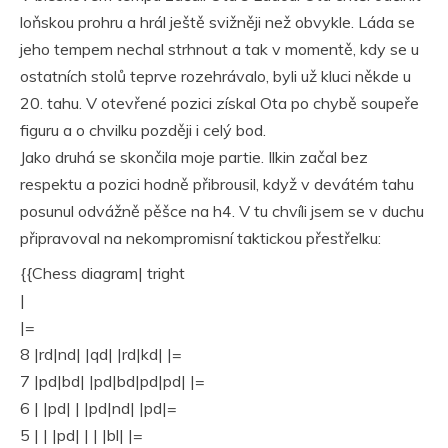
loňskou prohru a hrál ještě svižněji než obvykle. Láda se
jeho tempem nechal strhnout a tak v momentě, kdy se u
ostatních stolů teprve rozehrávalo, byli už kluci někde u
20. tahu. V otevřené pozici získal Ota po chybě soupeře
figuru a o chvilku později i celý bod.
Jako druhá se skončila moje partie. Ilkin začal bez
respektu a pozici hodně přibrousil, když v devátém tahu
posunul odvážně pěšce na h4. V tu chvíli jsem se v duchu
připravoval na nekompromisní taktickou přestřelku:
{{Chess diagram| tright
|
|=
8 |rd|nd| |qd| |rd|kd| |=
7 |pd|bd| |pd|bd|pd|pd| |=
6 | |pd| | |pd|nd| |pd|=
5 | | |pd| | | |bl| |=