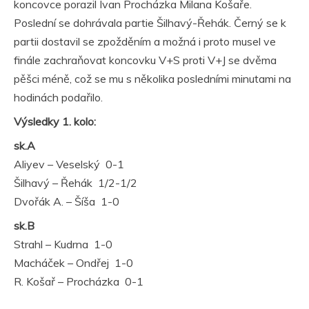
koncovce porazil Ivan Procházka Milana Košaře.
Poslední se dohrávala partie Šilhavý-Řehák. Černý se k
partii dostavil se zpožděním a možná i proto musel ve
finále zachraňovat koncovku V+S proti V+J se dvěma
pěšci méně, což se mu s několika posledními minutami na
hodinách podařilo.
Výsledky 1. kolo:
sk.A
Aliyev – Veselský 0-1
Šilhavý – Řehák 1/2-1/2
Dvořák A. – Šíša 1-0
sk.B
Strahl – Kudrna 1-0
Macháček – Ondřej 1-0
R. Košař – Procházka 0-1