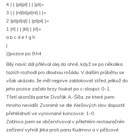
4 | | |pl|pl| | | |pl|=
3 | | |nl|bl|pl|nl| | |=
2 |pl|pl|ql| | |pl|pl| |=
1 |rl| | | |kl| | |rl|=
a b c d e f g h
|
}}pozice po 9.h4
Bílý navíc dál přiléval olej do ohně, když se po několika
tazích rozhodl pro dlouhou rošádu. V dalším průběhu se
však ukázalo, že měl nejprve zablokovat střed, jelikož do
jeho pozice začalo brzy foukat po c-sloupci: 0-1.
Třetí skončila partie Dvořák A.-Šíša, ze které jsem
mnoho neviděl. Zvonimír se dle Alešových slov dopustil
přehlédnutí ve vyrovnané koncovce: 1-0.
Zatímco jsem se občerstvoval v přilehlém restauračním
zařízení vyhrál Jirka proti panu Kudrnovi a v pěšcové