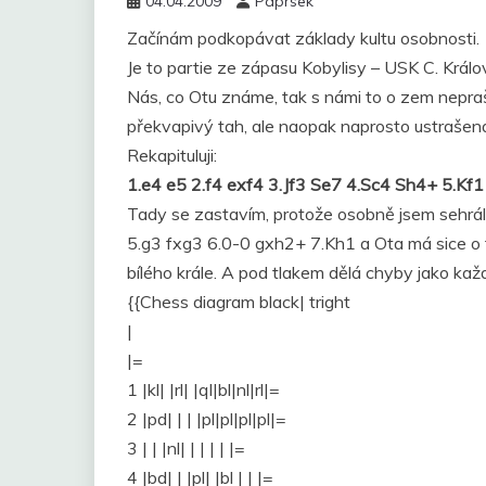
04.04.2009
Paprsek
Začínám podkopávat základy kultu osobnosti.
Je to partie ze zápasu Kobylisy – USK C. Králo
Nás, co Otu známe, tak s námi to o zem nepraští
překvapivý tah, ale naopak naprosto ustrašená
Rekapituluji:
1.e4 e5 2.f4 exf4 3.Jf3 Se7 4.Sc4 Sh4+ 5.Kf1
Tady se zastavím, protože osobně jsem sehrál st
5.g3 fxg3 6.0-0 gxh2+ 7.Kh1 a Ota má sice o t
bílého krále. A pod tlakem dělá chyby jako kaž
{{Chess diagram black| tright
|
|=
1 |kl| |rl| |ql|bl|nl|rl|=
2 |pd| | | |pl|pl|pl|pl|=
3 | | |nl| | | | | |=
4 |bd| | |pl| |bl | | |=