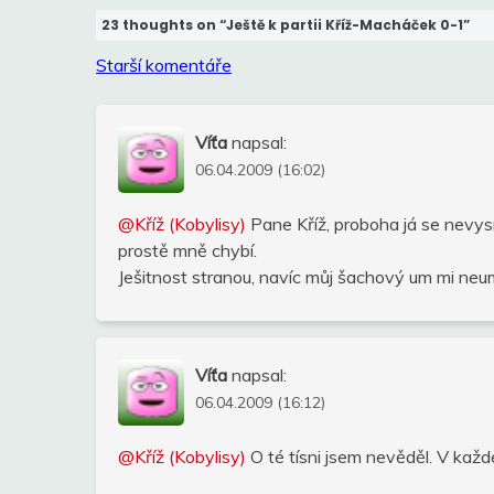
23 thoughts on “
Ještě k partii Kříž-Macháček 0-1
”
Navigace
Starší komentáře
pro
komentáře
Víťa
napsal:
06.04.2009 (16:02)
@Kříž (Kobylisy)
Pane Kříž, proboha já se nevys
prostě mně chybí.
Ješitnost stranou, navíc můj šachový um mi neum
Víťa
napsal:
06.04.2009 (16:12)
@Kříž (Kobylisy)
O té tísni jsem nevěděl. V kaž