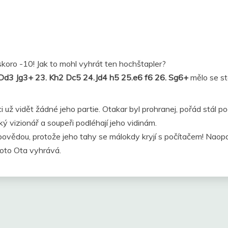
 skoro -10! Jak to mohl vyhrát ten hochštapler?
.Dd3 Jg3+ 23. Kh2 Dc5 24.Jd4 h5 25.e6 f6 26. Sg6+
mělo se st
ci už vidět žádné jeho partie. Otakar byl prohranej, pořád stál
ký vizionář a soupeři podléhají jeho vidinám.
povědou, protože jeho tahy se málokdy kryjí s počítačem! Naop
roto Ota vyhrává.