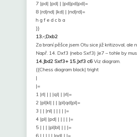
7 |pd| |pd| | |pd|pd|pd|=
8 |rd|nd| |kd| | |nd|rd|=
h g f e d c b a
}}
13.-;Dxb2
Za braní pěšce jsem Otu sice již kritizoval, al
Např. 14. Dxf3 (nebo Sxf3) Je7 – tohle by muse
14.Jbd2 Sxf3+ 15.Jxf3 c6
Viz diagram.
{{Chess diagram black| tright
|
|=
1 |rl| | | |ql| | |rl|=
2 |pl|kl| | | |pl|qd|pl|=
3 | | |nl| | | | | |=
4 |pl| |pd| | | | | |=
5 | | | |pl|bl| | | |=
6 | | | | | |pd| | |=