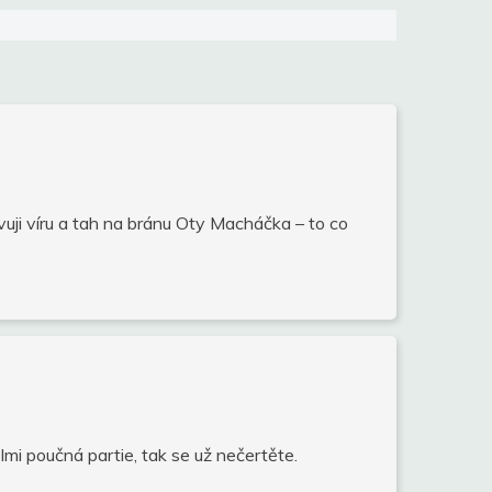
vuji víru a tah na bránu Oty Macháčka – to co
mi poučná partie, tak se už nečertěte.