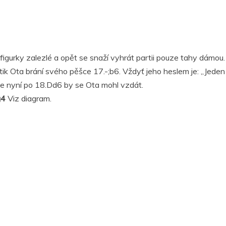
igurky zalezlé a opět se snaží vyhrát partii pouze tahy dámou.
aktik Ota brání svého pěšce 17.-;b6. Vždyť jeho heslem je: „Jeden
ale nyní po 18.Dd6 by se Ota mohl vzdát.
g4
Viz diagram.