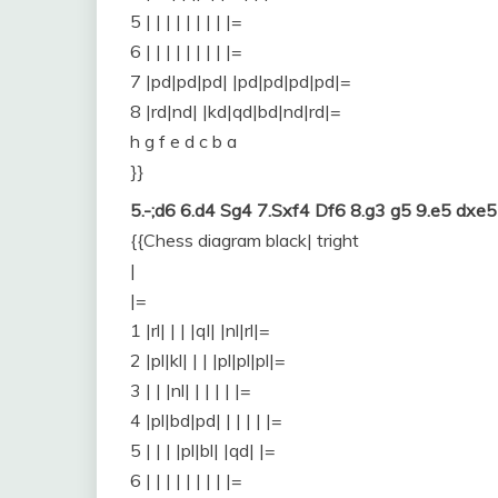
5 | | | | | | | | |=
6 | | | | | | | | |=
7 |pd|pd|pd| |pd|pd|pd|pd|=
8 |rd|nd| |kd|qd|bd|nd|rd|=
h g f e d c b a
}}
5.-;d6 6.d4 Sg4 7.Sxf4 Df6 8.g3 g5 9.e5 dx
{{Chess diagram black| tright
|
|=
1 |rl| | | |ql| |nl|rl|=
2 |pl|kl| | | |pl|pl|pl|=
3 | | |nl| | | | | |=
4 |pl|bd|pd| | | | | |=
5 | | | |pl|bl| |qd| |=
6 | | | | | | | | |=