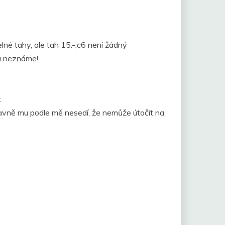
elné tahy, ale tah 15.-;c6 není žádný
tu neznáme!
:
lavně mu podle mě nesedí, že nemůže útočit na