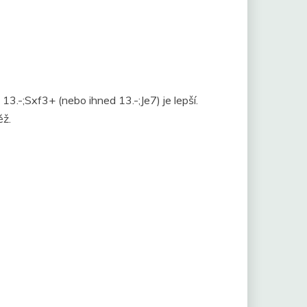
13.-;Sxf3+ (nebo ihned 13.-;Je7) je lepší.
ěž.