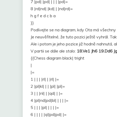
7 |pd| |pd| | | | |pd|=
8 |rd|nd| |kd| | |nd|rd|=
h g f e d c b a
}}
Podívejte se na diagram, kdy Ota má všechny f
Je neuvěřitelné, že tuto pozici ještě vyhrál. T
Ale i potom je jeho pozice již hodně nahnutá, 
V partii se dále ale stalo:
18.Ve1 Jh6 19.Dd6 J
{{Chess diagram black| tright
|
|=
1 | | | |rl| | |rl| |=
2 |pl|kl| | | |pl| |pl|=
3 | | |nl| | |qd| | |=
4 |pl|nd|pd|bl| | | | |=
5 | | | |pl| | | | |=
6 | | | | |ql|pd|pd| |=