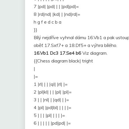
7 |pd| |pd| | | |pd|pd|=
8 |rd|nd| |kd| | |nd|rd|=
h g f e d c b a
}}
Bílý nejdříve vyhnal dámu 16.Vb1 a pak ustoupil
oběť 17.Sxf7+ a 18.Df5+ a výhra bílého.
16.Vb1 Dc3 17.Se4 b6
Viz diagram.
{{Chess diagram black| tright
|
|=
1 |rl| | | |ql| |rl| |=
2 |pl|kl| | | |pl| |pl|=
3 | | |nl| | |qd| | |=
4 |pl| |pd|bl| | | | |=
5 | | | |pl| | | | |=
6 | | | | | |pd|pd| |=