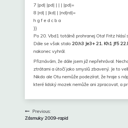
7 |pd| |pd| | | | |pd|=
8 |rd| | |kd| | |nd|rd|=
h g f e d c b a
}}
Po 20. Vbd1 totálně prohranej Ota! Fritz hlásí
Dále se však stalo
20.h3 Je3+ 21. Kh1 Jf5 22
nakonec vyhrál.
Přiznávám, že dále jsem již nepřehrával. Nech
ztrátami a útočí jako smyslů zbavený. Je to vel
Nikdo ale Otu nemůže podezírat, že hraje s ná
které lidský mozek nemůže ani zpracovat, a p
Navigace
Previous:
pro
Zásmuky 2009-rapid
příspěvek