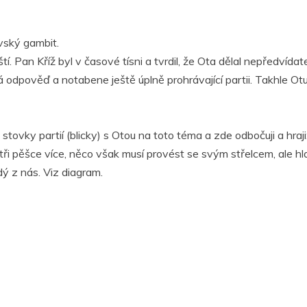
vský gambit.
. Pan Kříž byl v časové tísni a tvrdil, že Ota dělal nepředvídat
 odpověď a notabene ještě úplně prohrávající partii. Takhle O
ovky partií (blicky) s Otou na toto téma a zde odbočuji a hraji
ři pěšce více, něco však musí provést se svým střelcem, ale h
dý z nás. Viz diagram.