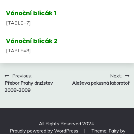
Vánoční blicák 1
[TABLE=7]
Vánoční blicák 2
[TABLE=8]
Navigace
Previous:
Next:
pro
Přebor Prahy družstev
Alešova pokusná laboratoř
příspěvek
2008-2009
All Rights Reserved 2024.
Proudly powered by WordPress
|
Theme: Fairy by