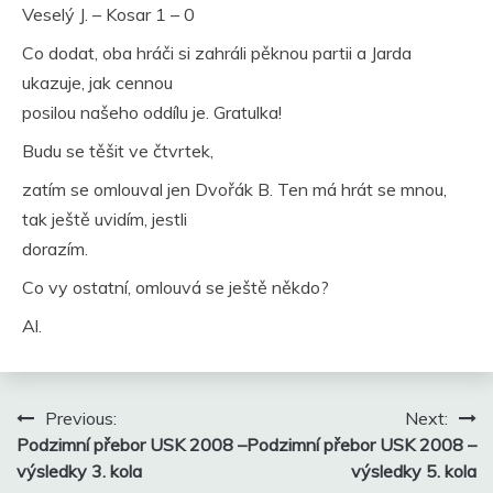
Veselý J. – Kosar 1 – 0
Co dodat, oba hráči si zahráli pěknou partii a Jarda
ukazuje, jak cennou
posilou našeho oddílu je. Gratulka!
Budu se těšit ve čtvrtek,
zatím se omlouval jen Dvořák B. Ten má hrát se mnou,
tak ještě uvidím, jestli
dorazím.
Co vy ostatní, omlouvá se ještě někdo?
Al.
Navigace
Previous:
Next:
pro
Podzimní přebor USK 2008 –
Podzimní přebor USK 2008 –
příspěvek
výsledky 3. kola
výsledky 5. kola