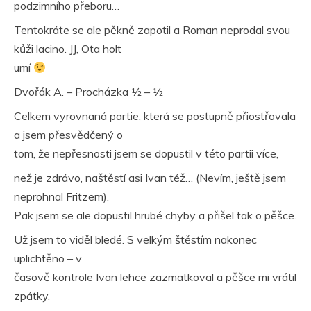
podzimního přeboru…
Tentokráte se ale pěkně zapotil a Roman neprodal svou
kůži lacino. JJ, Ota holt
umí
Dvořák A. – Procházka ½ – ½
Celkem vyrovnaná partie, která se postupně přiostřovala
a jsem přesvědčený o
tom, že nepřesnosti jsem se dopustil v této partii více,
než je zdrávo, naštěstí asi Ivan též… (Nevím, ještě jsem
neprohnal Fritzem).
Pak jsem se ale dopustil hrubé chyby a přišel tak o pěšce.
Už jsem to viděl bledé. S velkým štěstím nakonec
uplichtěno – v
časově kontrole Ivan lehce zazmatkoval a pěšce mi vrátil
zpátky.