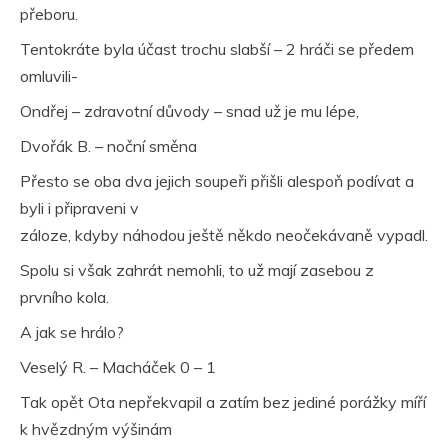
přeboru.
Tentokráte byla účast trochu slabší – 2 hráči se předem
omluvili-
Ondřej – zdravotní důvody – snad už je mu lépe,
Dvořák B. – noční směna
Přesto se oba dva jejich soupeři přišli alespoň podívat a
byli i připraveni v
záloze, kdyby náhodou ještě někdo neočekávaně vypadl.
Spolu si však zahrát nemohli, to už mají zasebou z
prvního kola.
A jak se hrálo?
Veselý R. – Macháček 0 – 1
Tak opět Ota nepřekvapil a zatím bez jediné porážky míří
k hvězdným výšinám