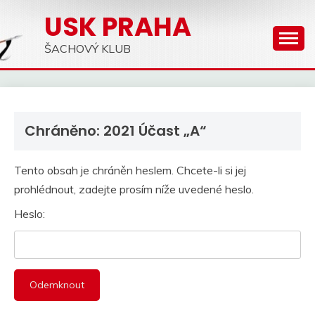
Skip
USK PRAHA
to
content
ŠACHOVÝ KLUB
Chráněno: 2021 Účast „A“
Tento obsah je chráněn heslem. Chcete-li si jej
prohlédnout, zadejte prosím níže uvedené heslo.
Heslo: