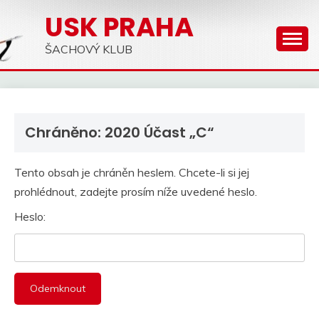
Skip
USK PRAHA
to
content
ŠACHOVÝ KLUB
Chráněno: 2020 Účast „C“
Tento obsah je chráněn heslem. Chcete-li si jej
prohlédnout, zadejte prosím níže uvedené heslo.
Heslo: