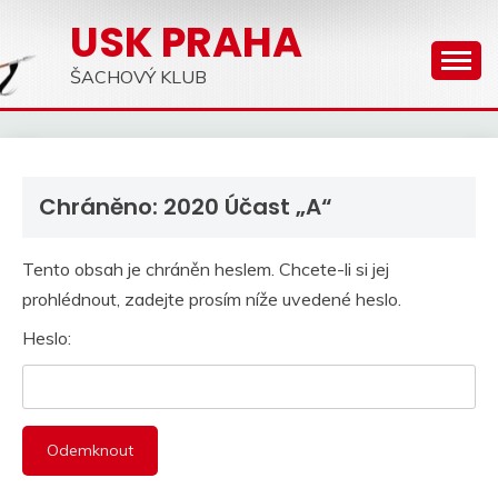
Skip
USK PRAHA
to
content
ŠACHOVÝ KLUB
Chráněno: 2020 Účast „A“
Tento obsah je chráněn heslem. Chcete-li si jej
prohlédnout, zadejte prosím níže uvedené heslo.
Heslo: