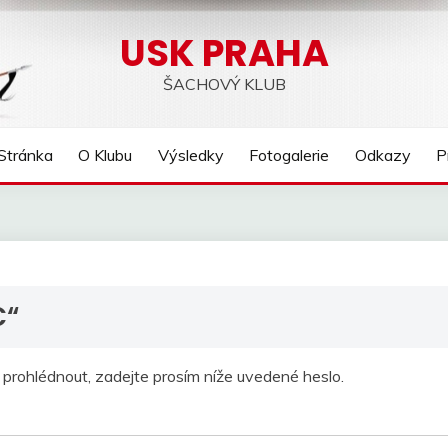
USK PRAHA
ŠACHOVÝ KLUB
Stránka
O Klubu
Výsledky
Fotogalerie
Odkazy
P
C“
j prohlédnout, zadejte prosím níže uvedené heslo.