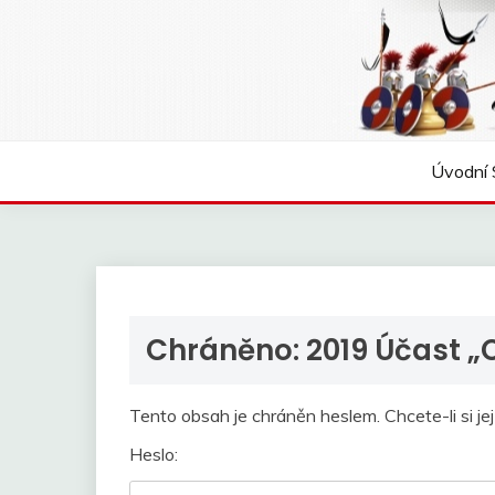
Skip
to
content
Úvodní 
Chráněno: 2019 Účast „
Tento obsah je chráněn heslem. Chcete-li si je
Heslo: