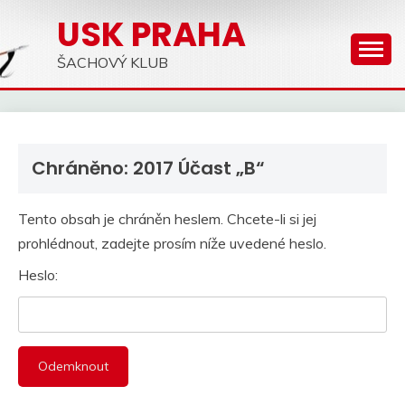
Skip
USK PRAHA
to
content
ŠACHOVÝ KLUB
Chráněno: 2017 Účast „B“
Tento obsah je chráněn heslem. Chcete-li si jej
prohlédnout, zadejte prosím níže uvedené heslo.
Heslo: