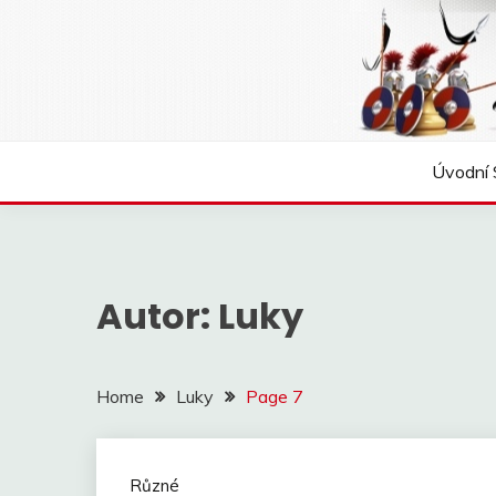
Skip
to
content
Úvodní 
Autor:
Luky
Home
Luky
Page 7
Různé