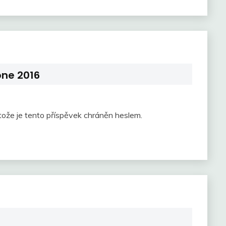
óne 2016
tože je tento příspěvek chráněn heslem.