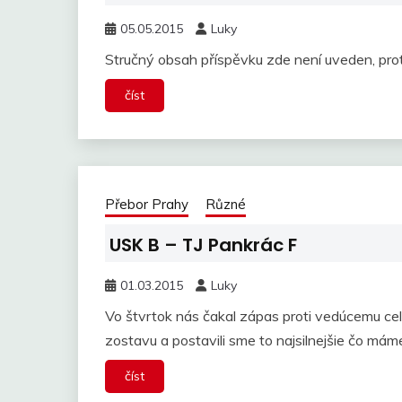
05.05.2015
Luky
Stručný obsah příspěvku zde není uveden, pro
číst
Přebor Prahy
Různé
USK B – TJ Pankrác F
01.03.2015
Luky
Vo štvrtok nás čakal zápas proti vedúcemu cel
zostavu a postavili sme to najsilnejšie čo mám
číst