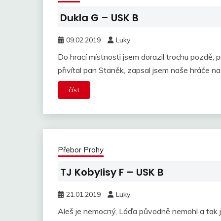
Dukla G – USK B
09.02.2019
Luky
Do hrací místnosti jsem dorazil trochu pozdě, 
přivítal pan Staněk, zapsal jsem naše hráče na 
číst
Přebor Prahy
TJ Kobylisy F – USK B
21.01.2019
Luky
Aleš je nemocný, Láďa původně nemohl a tak js