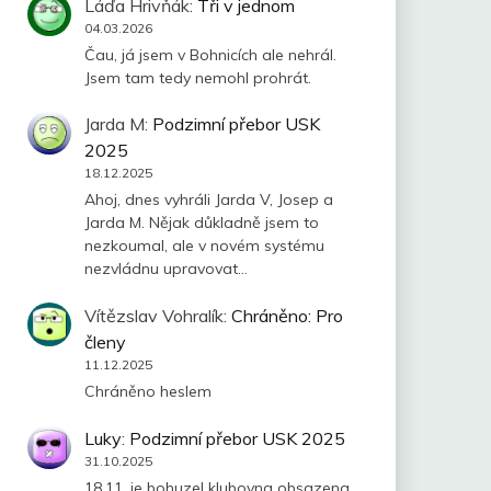
Láďa Hrivňák
:
Tři v jednom
04.03.2026
Čau, já jsem v Bohnicích ale nehrál.
Jsem tam tedy nemohl prohrát.
Jarda M
:
Podzimní přebor USK
2025
18.12.2025
Ahoj, dnes vyhráli Jarda V, Josep a
Jarda M. Nějak důkladně jsem to
nezkoumal, ale v novém systému
nezvládnu upravovat…
Vítězslav Vohralík
:
Chráněno: Pro
členy
11.12.2025
Chráněno heslem
Luky
:
Podzimní přebor USK 2025
31.10.2025
18.11. je bohuzel klubovna obsazena.