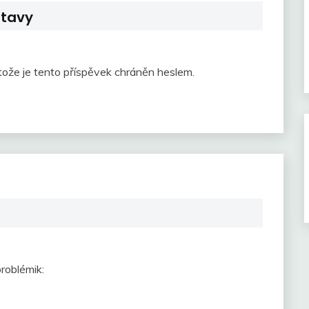
stavy
tože je tento příspěvek chráněn heslem.
roblémik: